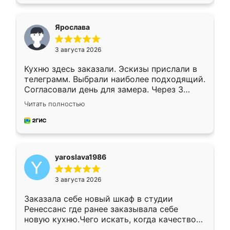
подходящий вариант шкафа. Немного его
видоизменил, получилось даже лучше, чем
я хотела.
Ярослава
3 августа 2026
Кухню здесь заказали. Эскизы прислали в
телеграмм. Выбрали наиболее подходящий.
Согласовали день для замера. Через 3
недели кухня была уже готова. Остались
Читать полностью
довольны работой. Спасибо Ренессанс
мебель за качественную работу!
yaroslava1986
3 августа 2026
Заказала себе новый шкаф в студии
Ренессанс где ранее заказывала себе
новую кухню.Чего искать, когда качеством
вполне довольна. Служит кухня уже почти