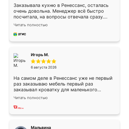
Заказывала кухню в Ренессанс, осталась
очень довольна. Менеджер всё быстро
посчитала, на вопросы отвечала сразу.
Замерщик приехал в субботу, подошёл к
Читать полностью
делу со всей ответственностью. Собрали
за день, ребята работали аккуратно, даже
пыли почти не было. Качество отличное,
ящики ходят плавно, ничего не скрипит.
Всё подошло как влитое.
Игорь М.
6 августа 2026
На самом деле в Ренессанс уже не первый
раз заказываю мебель первый раз
заказывал кроватку для маленького
ребёнка при его рождении ,во второй раз
Читать полностью
заказал шкаф-купе. По качеству очень
хорошее сборка достаточно быстрая,
также адекватные цены. До этого
сравнивал с разными конкурентами в этом
сегменте ,выбор у конкурентов куда
Мальвина