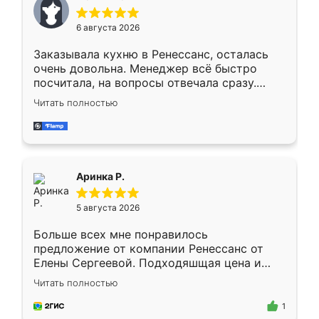
меньше, здесь же он более разнообразный.
Мне нравится ,если что-то потребуется из
6 августа 2026
мебели буду заказывать только здесь.
Заказывала кухню в Ренессанс, осталась
очень довольна. Менеджер всё быстро
посчитала, на вопросы отвечала сразу.
Замерщик приехал в субботу, подошёл к
Читать полностью
делу со всей ответственностью. Собрали
за день, ребята работали аккуратно, даже
пыли почти не было. Качество отличное,
ящики ходят плавно, ничего не скрипит.
Всё подошло как влитое.
Аринка Р.
5 августа 2026
Больше всех мне понравилось
предложение от компании Ренессанс от
Елены Сергеевой. Подходяшщая цена и
короткие сроки изготовления. Приехавший
Читать полностью
для замера сотрудник Владислав
предложил по моему эскизу самый
1