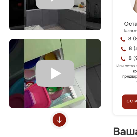
Оста
Позвон
8 (
8 (
8 (
Или оставь
ко
предвар
ОСТ
Ваша