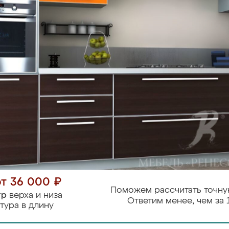
от 36 000 ₽
Поможем рассчитать точну
тр
верха и низа
Ответим менее, чем за 
тура в длину