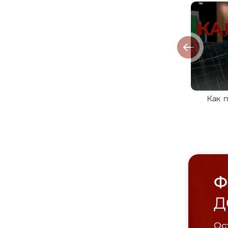
Как 
Ф
Д
Ост