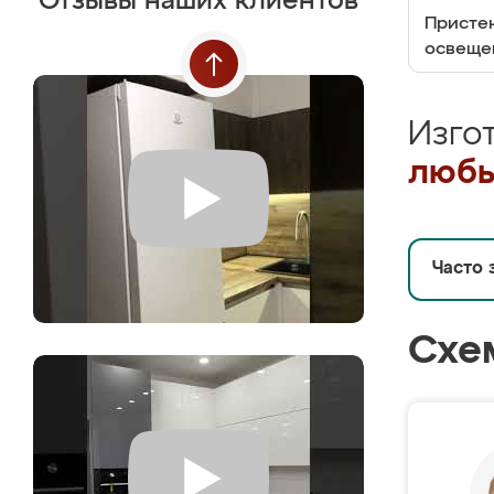
Отзывы наших клиентов
Пристен
освеще
Изго
любы
Часто 
Схе