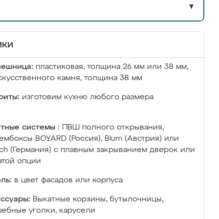
▼
ики
лешница:
пластиковая, толщина 26 мм или 38 мм;
скусственного камня, толщина 38 мм
риты:
изготовим кухню любого размера
тные системы :
ПВШ полного открывания,
ембоксы BOYARD (Россия), Blum (Австрия) или
ich (Германия) с плавным закрыванием дверок или
этой опции
ль:
в цвет фасадов или корпуса
ссуары:
Выкатные корзины, бутылочницы,
ебные уголки, карусели