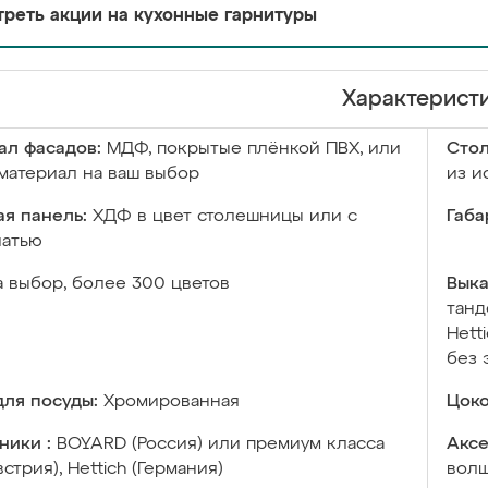
реть акции на кухонные гарнитуры
Характерист
ал фасадов:
МДФ, покрытые плёнкой ПВХ, или
Сто
материал на ваш выбор
из и
я панель:
ХДФ в цвет столешницы или с
Габа
чатью
а выбор, более 300 цветов
Выка
танд
Hett
без 
ля посуды:
Хромированная
Цоко
ники :
BOYARD (Россия) или премиум класса
Аксе
встрия), Hettich (Германия)
волш