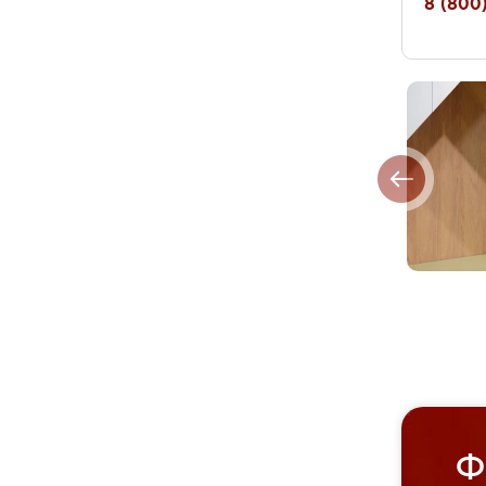
8 (800)
Ф