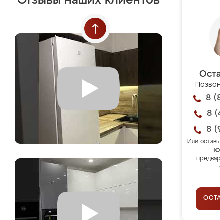
Отзывы наших клиентов
Оста
Позвон
8 (
8 (
8 (
Или оставь
ко
предвар
ОСТ