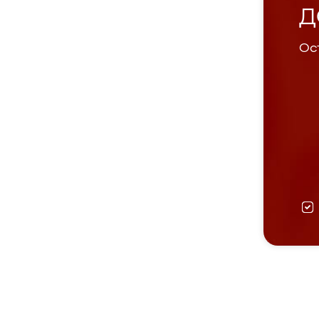
Д
Ост