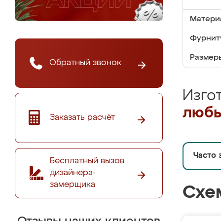
Матери
Фурнит
Размер
Обратный звонок
Изго
любы
Заказать расчёт
Часто 
Бесплатный вызов
дизайнера-
замерщика
Схе