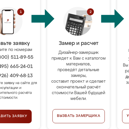
вьте заявку
Замер и расчет
ите по номерам
Дизайнер-замерщик
800) 511-89-55
приедет к Вам с каталогом
материалов,
Вы
495) 665-24-01
проведёт детальные
р
926) 409-68-13
замеры,
д
составит проект и сделает
з
те заявку на сайте для
окончательный расчёт
нсультации и
стоимости Вашей будущей
ительного расчёта
стоимости.
мебели.
ВЫЗВАТЬ ЗАМЕРЩИКА
АВИТЬ ЗАЯВКУ