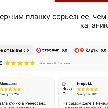
ержим планку серьезнее, чем
катани
е отзывы
5.0
5.0
5.0
5
На основе
945
оценок
Мальвина
Игорь М.
6 августа 2026
6 августа 2026
ала кухню в Ренессанс,
На самом деле в Ренес