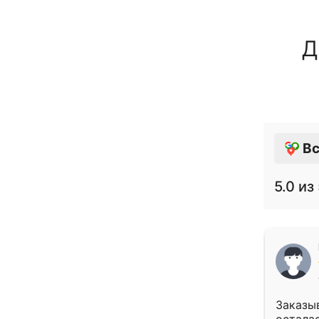
Д
Вс
5.0
из 
Заказыв