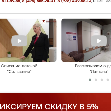
 511-89-55
,
8 (495) 665-24-01
,
8 (926) 409-68-13
, и наш м
Описание детской
Рассказываем о д
"Сильвания"
"Лантана"
ИКСИРУЕМ СКИДКУ В 5%