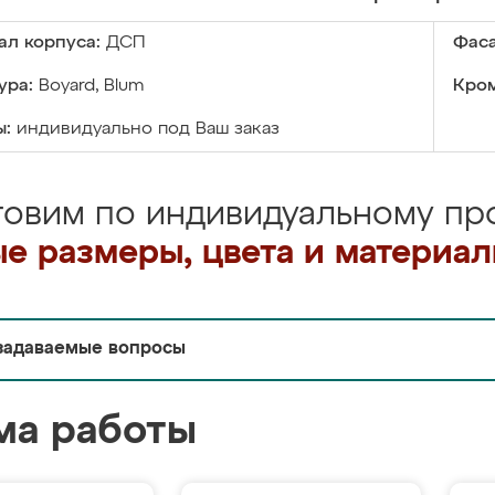
ал корпуса:
ДСП
Фаса
ура:
Boyard, Blum
Кром
ы:
индивидуально под Ваш заказ
товим по индивидуальному про
е размеры, цвета и материа
задаваемые вопросы
ма работы