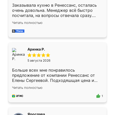
Заказывала кухню в Ренессанс, осталась
очень довольна. Менеджер всё быстро
посчитала, на вопросы отвечала сразу.
Замерщик приехал в субботу, подошёл к
Читать полностью
делу со всей ответственностью. Собрали
за день, ребята работали аккуратно, даже
пыли почти не было. Качество отличное,
ящики ходят плавно, ничего не скрипит.
Всё подошло как влитое.
Аринка Р.
5 августа 2026
Больше всех мне понравилось
предложение от компании Ренессанс от
Елены Сергеевой. Подходяшщая цена и
короткие сроки изготовления. Приехавший
Читать полностью
для замера сотрудник Владислав
предложил по моему эскизу самый
1
подходящий вариант шкафа. Немного его
видоизменил, получилось даже лучше, чем
я хотела.
Ярослава