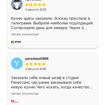
3 августа 2026
Кухню здесь заказали. Эскизы прислали в
телеграмм. Выбрали наиболее подходящий.
Согласовали день для замера. Через 3
недели кухня была уже готова. Остались
Читать полностью
довольны работой. Спасибо Ренессанс
мебель за качественную работу!
yaroslava1986
3 августа 2026
Заказала себе новый шкаф в студии
Ренессанс где ранее заказывала себе
новую кухню.Чего искать, когда качеством
вполне довольна. Служит кухня уже почти
Читать полностью
два года, нареканий нет.