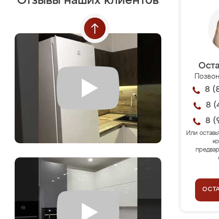
Отзывы наших клиентов
Оста
Позвон
8 (
8 (
8 (
Или оставь
ко
предвар
ОСТ