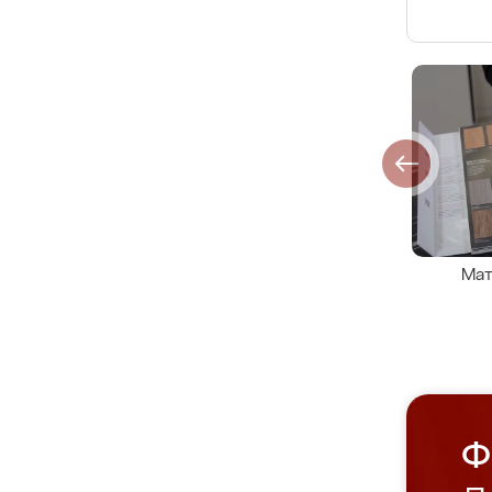
Мат
Ф