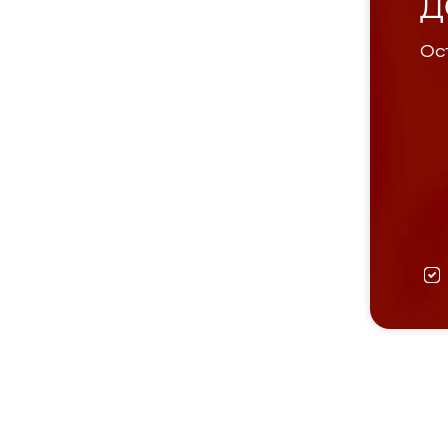
Д
Ост