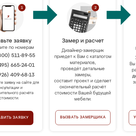
вьте заявку
Замер и расчет
ите по номерам
Дизайнер-замерщик
800) 511-89-55
приедет к Вам с каталогом
материалов,
Вы
495) 665-24-01
проведёт детальные
р
926) 409-68-13
замеры,
д
составит проект и сделает
з
те заявку на сайте для
окончательный расчёт
нсультации и
стоимости Вашей будущей
ительного расчёта
стоимости.
мебели.
ВЫЗВАТЬ ЗАМЕРЩИКА
АВИТЬ ЗАЯВКУ