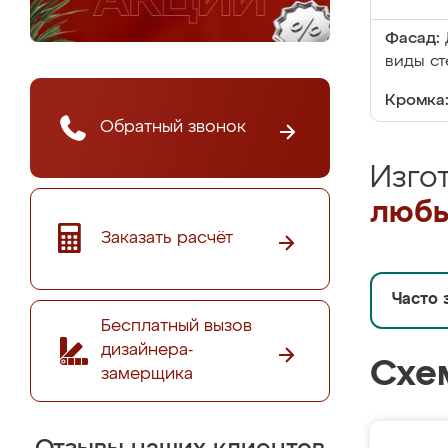
Фасад:
виды ст
Кромка
Обратный звонок
Изго
любы
Заказать расчёт
Часто 
Бесплатный вызов
дизайнера-
Схе
замерщика