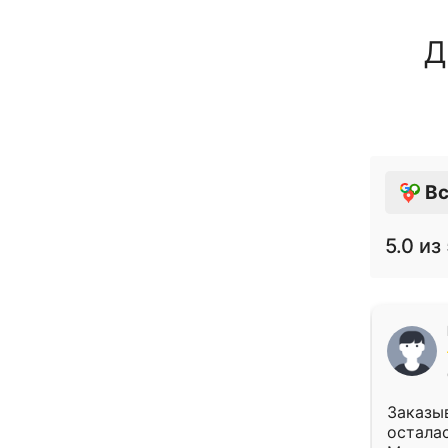
Д
Вс
5.0
из 
Заказыв
осталас