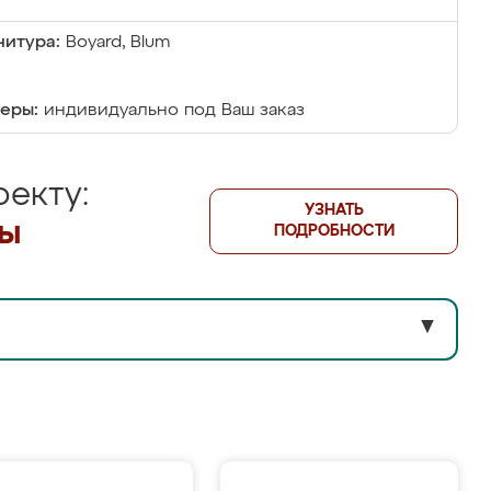
итура:
Boyard, Blum
еры:
индивидуально под Ваш заказ
екту:
УЗНАТЬ
лы
ПОДРОБНОСТИ
▼