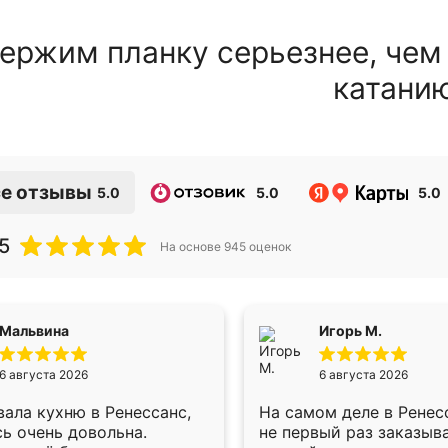
ержим планку серьезнее, чем
катани
е отзывы
5.0
5.0
5.0
5
На основе
945
оценок
Мальвина
Игорь М.
6 августа 2026
6 августа 2026
ала кухню в Ренессанс,
На самом деле в Ренес
ь очень довольна.
не первый раз заказыв