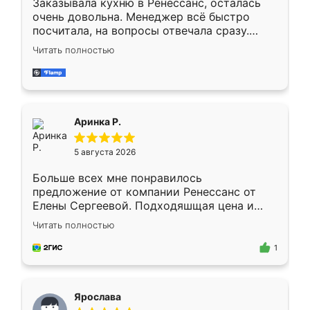
Заказывала кухню в Ренессанс, осталась
очень довольна. Менеджер всё быстро
посчитала, на вопросы отвечала сразу.
Замерщик приехал в субботу, подошёл к
Читать полностью
делу со всей ответственностью. Собрали
за день, ребята работали аккуратно, даже
пыли почти не было. Качество отличное,
ящики ходят плавно, ничего не скрипит.
Всё подошло как влитое.
Аринка Р.
5 августа 2026
Больше всех мне понравилось
предложение от компании Ренессанс от
Елены Сергеевой. Подходяшщая цена и
короткие сроки изготовления. Приехавший
Читать полностью
для замера сотрудник Владислав
предложил по моему эскизу самый
1
подходящий вариант шкафа. Немного его
видоизменил, получилось даже лучше, чем
я хотела.
Ярослава