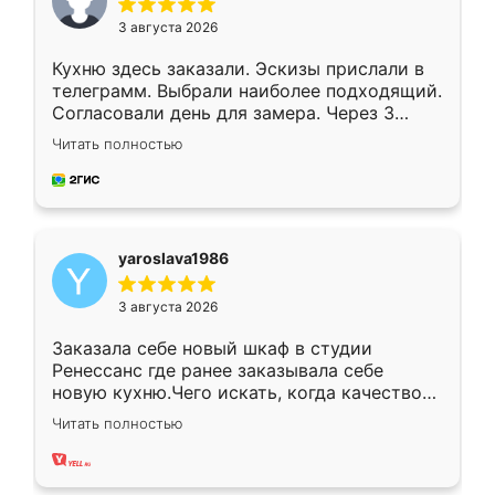
3 августа 2026
Кухню здесь заказали. Эскизы прислали в
телеграмм. Выбрали наиболее подходящий.
Согласовали день для замера. Через 3
недели кухня была уже готова. Остались
Читать полностью
довольны работой. Спасибо Ренессанс
мебель за качественную работу!
yaroslava1986
3 августа 2026
Заказала себе новый шкаф в студии
Ренессанс где ранее заказывала себе
новую кухню.Чего искать, когда качеством
вполне довольна. Служит кухня уже почти
Читать полностью
два года, нареканий нет.