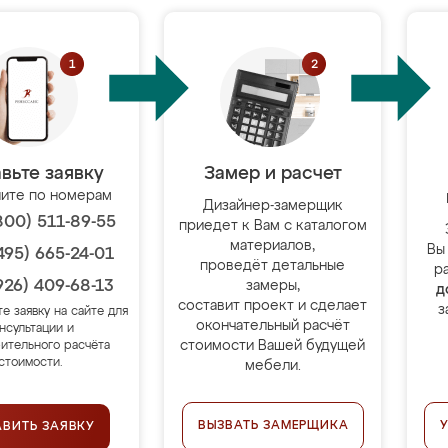
вьте заявку
Замер и расчет
ите по номерам
Дизайнер-замерщик
800) 511-89-55
приедет к Вам с каталогом
материалов,
Вы
495) 665-24-01
проведёт детальные
р
926) 409-68-13
замеры,
д
составит проект и сделает
з
те заявку на сайте для
окончательный расчёт
нсультации и
стоимости Вашей будущей
ительного расчёта
стоимости.
мебели.
ВЫЗВАТЬ ЗАМЕРЩИКА
АВИТЬ ЗАЯВКУ