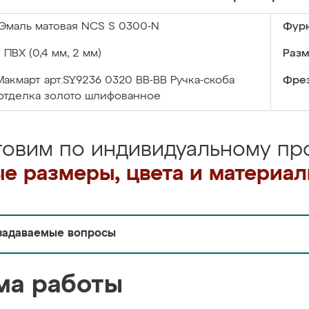
Эмаль матовая NCS S 0300-N
Фурн
:
ПВХ (0,4 мм, 2 мм)
Разм
Макмарт арт.SY9236 0320 ВВ-ВВ Ручка-скоба
Фрез
отделка золото шлифованное
товим по индивидуальному про
е размеры, цвета и материа
задаваемые вопросы
ма работы