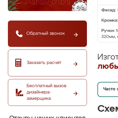
Фасад:
Кромка
Ручки:
Обратный звонок
320мм, 
Изго
Заказать расчёт
любы
Бесплатный вызов
Часто 
дизайнера-
замерщика
Схе