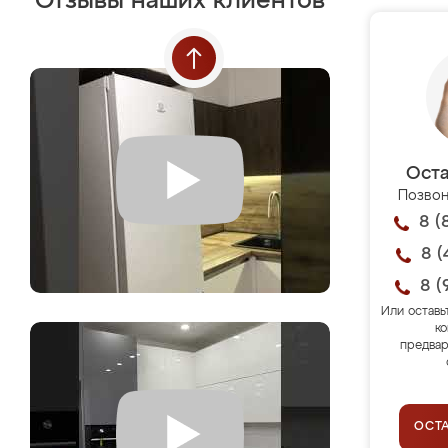
Отзывы наших клиентов
Оста
Позвон
8 (
8 (
8 (
Или оставь
ко
предвар
ОСТ