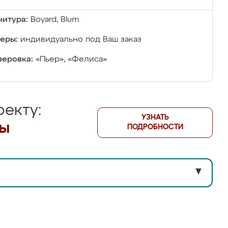
итура:
Boyard, Blum
еры:
индивидуально под Ваш заказ
еровка:
«Пьер», «Фелиса»
екту:
УЗНАТЬ
лы
ПОДРОБНОСТИ
▼