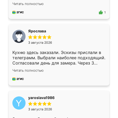
короткие сроки изготовления. Приехавший
Читать полностью
для замера сотрудник Владислав
предложил по моему эскизу самый
1
подходящий вариант шкафа. Немного его
видоизменил, получилось даже лучше, чем
я хотела.
Ярослава
3 августа 2026
Кухню здесь заказали. Эскизы прислали в
телеграмм. Выбрали наиболее подходящий.
Согласовали день для замера. Через 3
недели кухня была уже готова. Остались
Читать полностью
довольны работой. Спасибо Ренессанс
мебель за качественную работу!
yaroslava1986
3 августа 2026