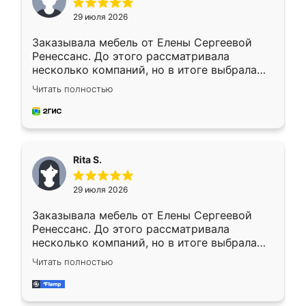
29 июля 2026
Заказывала мебель от Елены Сергеевой
Ренессанс. До этого рассматривала
несколько компаний, но в итоге выбрала
эту. Сначала обговорили условия, потом
Читать полностью
приехал замерщик, всё спокойно объяснил
и снял размеры. Изготовили в срок, с
доставкой тоже никаких проблем не
возникло. Сборку выполнили аккуратно,
мебель сразу встала на свое место без
Rita S.
каких-либо доработок. Качеством осталась
довольна, все выглядит так, как и ожидала.
29 июля 2026
Заказывала мебель от Елены Сергеевой
Ренессанс. До этого рассматривала
несколько компаний, но в итоге выбрала
эту. Сначала обговорили условия, потом
Читать полностью
приехал замерщик, всё спокойно объяснил
и снял размеры. Изготовили в срок, с
доставкой тоже никаких проблем не