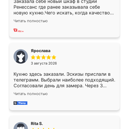
Заказала себе новый шкаф в студии
Ренессанс где ранее заказывала себе
новую кухню.Чего искать, когда качеством
вполне довольна. Служит кухня уже почти
Читать полностью
два года, нареканий нет.
Ярослава
3 августа 2026
Кухню здесь заказали. Эскизы прислали в
телеграмм. Выбрали наиболее подходящий.
Согласовали день для замера. Через 3
недели кухня была уже готова. Остались
Читать полностью
довольны работой. Спасибо Ренессанс
мебель за качественную работу!
Rita S.