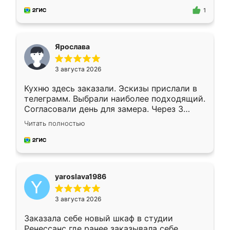
предложил по моему эскизу самый
1
подходящий вариант шкафа. Немного его
видоизменил, получилось даже лучше, чем
я хотела.
Ярослава
3 августа 2026
Кухню здесь заказали. Эскизы прислали в
телеграмм. Выбрали наиболее подходящий.
Согласовали день для замера. Через 3
недели кухня была уже готова. Остались
Читать полностью
довольны работой. Спасибо Ренессанс
мебель за качественную работу!
yaroslava1986
3 августа 2026
Заказала себе новый шкаф в студии
Ренессанс где ранее заказывала себе