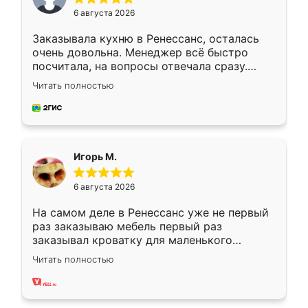
6 августа 2026
Заказывала кухню в Ренессанс, осталась
очень довольна. Менеджер всё быстро
посчитала, на вопросы отвечала сразу.
Замерщик приехал в субботу, подошёл к
Читать полностью
делу со всей ответственностью. Собрали
за день, ребята работали аккуратно, даже
пыли почти не было. Качество отличное,
ящики ходят плавно, ничего не скрипит.
Всё подошло как влитое.
Игорь М.
6 августа 2026
На самом деле в Ренессанс уже не первый
раз заказываю мебель первый раз
заказывал кроватку для маленького
ребёнка при его рождении ,во второй раз
Читать полностью
заказал шкаф-купе. По качеству очень
хорошее сборка достаточно быстрая,
также адекватные цены. До этого