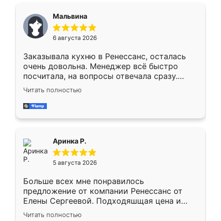
сравнивал с разными конкурентами в этом
сегменте ,выбор у конкурентов куда
Мальвина
меньше, здесь же он более разнообразный.
Мне нравится ,если что-то потребуется из
6 августа 2026
мебели буду заказывать только здесь.
Заказывала кухню в Ренессанс, осталась
очень довольна. Менеджер всё быстро
посчитала, на вопросы отвечала сразу.
Замерщик приехал в субботу, подошёл к
Читать полностью
делу со всей ответственностью. Собрали
за день, ребята работали аккуратно, даже
пыли почти не было. Качество отличное,
ящики ходят плавно, ничего не скрипит.
Всё подошло как влитое.
Аринка Р.
5 августа 2026
Больше всех мне понравилось
предложение от компании Ренессанс от
Елены Сергеевой. Подходяшщая цена и
короткие сроки изготовления. Приехавший
Читать полностью
для замера сотрудник Владислав