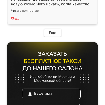
новую кухню.Чего искать, когда качеством
вполне довольна. Служит кухня уже почти
Читать полностью
два года, нареканий нет.
Еще
ЗАКАЗАТЬ
БЕСПЛАТНОЕ ТАКСИ
ДО НАШЕГО САЛОНА
Из любой точки Москвы и
Московской области!