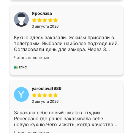
видоизменил, получилось даже лучше, чем
я хотела.
Ярослава
3 августа 2026
Кухню здесь заказали. Эскизы прислали в
телеграмм. Выбрали наиболее подходящий.
Согласовали день для замера. Через 3
недели кухня была уже готова. Остались
Читать полностью
довольны работой. Спасибо Ренессанс
мебель за качественную работу!
yaroslava1986
3 августа 2026
Заказала себе новый шкаф в студии
Ренессанс где ранее заказывала себе
новую кухню.Чего искать, когда качеством
вполне довольна. Служит кухня уже почти
Читать полностью