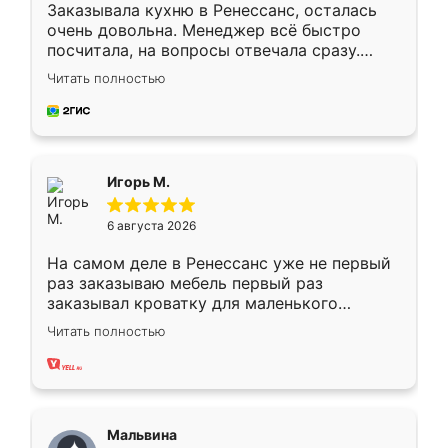
Заказывала кухню в Ренессанс, осталась
очень довольна. Менеджер всё быстро
посчитала, на вопросы отвечала сразу.
Замерщик приехал в субботу, подошёл к
Читать полностью
делу со всей ответственностью. Собрали
за день, ребята работали аккуратно, даже
пыли почти не было. Качество отличное,
ящики ходят плавно, ничего не скрипит.
Всё подошло как влитое.
Игорь М.
6 августа 2026
На самом деле в Ренессанс уже не первый
раз заказываю мебель первый раз
заказывал кроватку для маленького
ребёнка при его рождении ,во второй раз
Читать полностью
заказал шкаф-купе. По качеству очень
хорошее сборка достаточно быстрая,
также адекватные цены. До этого
сравнивал с разными конкурентами в этом
сегменте ,выбор у конкурентов куда
Мальвина
меньше, здесь же он более разнообразный.