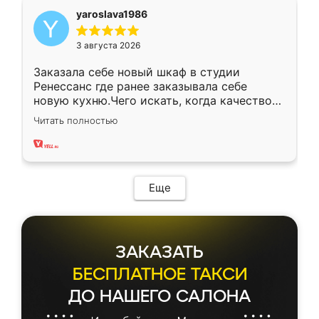
yaroslava1986
3 августа 2026
Заказала себе новый шкаф в студии
Ренессанс где ранее заказывала себе
новую кухню.Чего искать, когда качеством
вполне довольна. Служит кухня уже почти
Читать полностью
два года, нареканий нет.
Еще
ЗАКАЗАТЬ
БЕСПЛАТНОЕ ТАКСИ
ДО НАШЕГО САЛОНА