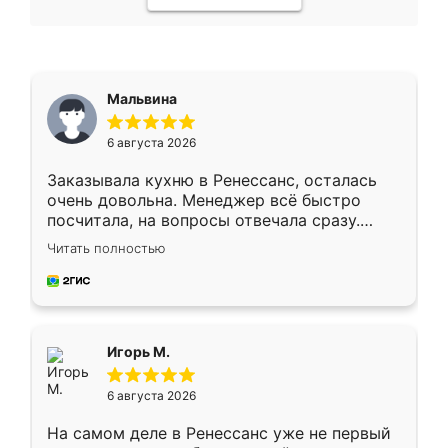
Мальвина
6 августа 2026
Заказывала кухню в Ренессанс, осталась
очень довольна. Менеджер всё быстро
посчитала, на вопросы отвечала сразу.
Замерщик приехал в субботу, подошёл к
Читать полностью
делу со всей ответственностью. Собрали
за день, ребята работали аккуратно, даже
пыли почти не было. Качество отличное,
ящики ходят плавно, ничего не скрипит.
Всё подошло как влитое.
Игорь М.
6 августа 2026
На самом деле в Ренессанс уже не первый