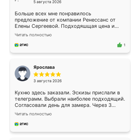
5 августа 2026
Больше всех мне понравилось
предложение от компании Ренессанс от
Елены Сергеевой. Подходяшщая цена и
короткие сроки изготовления. Приехавший
Читать полностью
для замера сотрудник Владислав
предложил по моему эскизу самый
1
подходящий вариант шкафа. Немного его
видоизменил, получилось даже лучше, чем
я хотела.
Ярослава
3 августа 2026
Кухню здесь заказали. Эскизы прислали в
телеграмм. Выбрали наиболее подходящий.
Согласовали день для замера. Через 3
недели кухня была уже готова. Остались
Читать полностью
довольны работой. Спасибо Ренессанс
мебель за качественную работу!