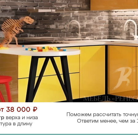
от 38 000 ₽
Поможем рассчитать точну
тр
верха и низа
Ответим менее, чем за 
тура в длину