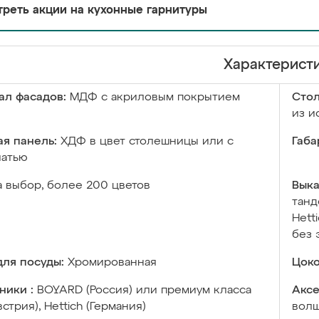
реть акции на кухонные гарнитуры
Характерист
ал фасадов:
МДФ с акриловым покрытием
Сто
из и
я панель:
ХДФ в цвет столешницы или с
Габа
чатью
а выбор, более 200 цветов
Выка
танд
Hett
без 
ля посуды:
Хромированная
Цоко
ники :
BOYARD (Россия) или премиум класса
Аксе
встрия), Hettich (Германия)
волш