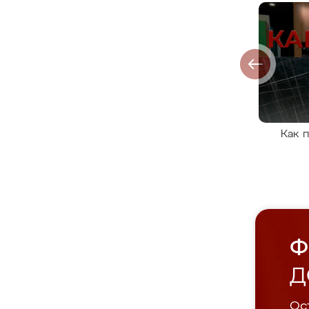
Как 
Ф
Д
Ост