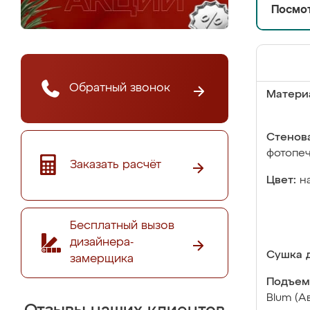
Посмот
Обратный звонок
Матери
Стенова
фотопе
Заказать расчёт
Цвет:
н
Бесплатный вызов
дизайнера-
Сушка д
замерщика
Подъем
Blum (А