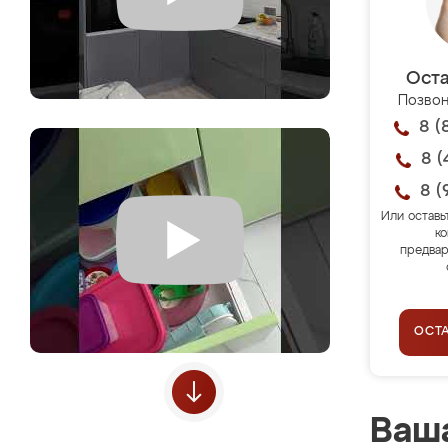
Оста
Позвон
8 (
8 (
8 (
Или оставь
ко
предвар
ОСТ
Ваша