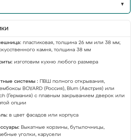
▼
ики
лешница:
пластиковая, толщина 26 мм или 38 мм;
скусственного камня, толщина 38 мм
риты:
изготовим кухню любого размера
тные системы :
ПВШ полного открывания,
ембоксы BOYARD (Россия), Blum (Австрия) или
ich (Германия) с плавным закрыванием дверок или
этой опции
ль:
в цвет фасадов или корпуса
ссуары:
Выкатные корзины, бутылочницы,
ебные уголки, карусели