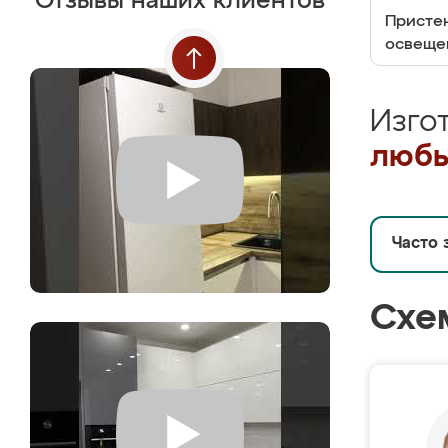
Отзывы наших клиентов
Пристен
освеще
Изго
любы
Часто 
Схе