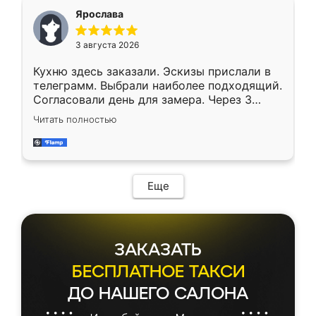
Ярослава
3 августа 2026
Кухню здесь заказали. Эскизы прислали в
телеграмм. Выбрали наиболее подходящий.
Согласовали день для замера. Через 3
недели кухня была уже готова. Остались
Читать полностью
довольны работой. Спасибо Ренессанс
мебель за качественную работу!
Еще
ЗАКАЗАТЬ
БЕСПЛАТНОЕ ТАКСИ
ДО НАШЕГО САЛОНА