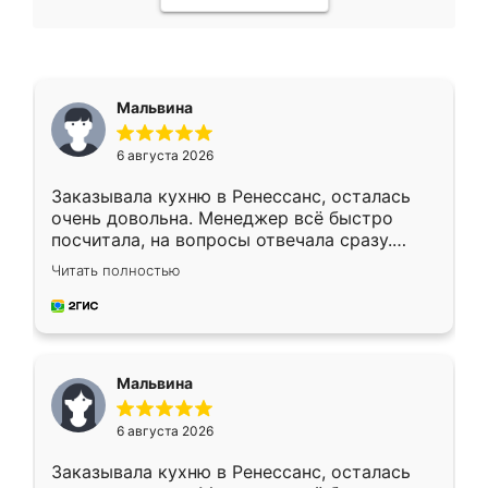
Мальвина
6 августа 2026
Заказывала кухню в Ренессанс, осталась
очень довольна. Менеджер всё быстро
посчитала, на вопросы отвечала сразу.
Замерщик приехал в субботу, подошёл к
Читать полностью
делу со всей ответственностью. Собрали
за день, ребята работали аккуратно, даже
пыли почти не было. Качество отличное,
ящики ходят плавно, ничего не скрипит.
Всё подошло как влитое.
Мальвина
6 августа 2026
Заказывала кухню в Ренессанс, осталась