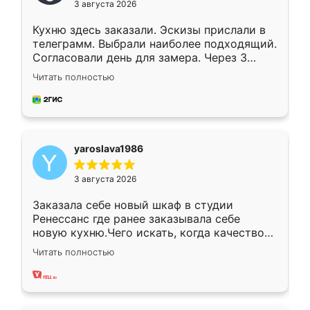
3 августа 2026
Кухню здесь заказали. Эскизы прислали в
телеграмм. Выбрали наиболее подходящий.
Согласовали день для замера. Через 3
недели кухня была уже готова. Остались
Читать полностью
довольны работой. Спасибо Ренессанс
мебель за качественную работу!
yaroslava1986
3 августа 2026
Заказала себе новый шкаф в студии
Ренессанс где ранее заказывала себе
новую кухню.Чего искать, когда качеством
вполне довольна. Служит кухня уже почти
Читать полностью
два года, нареканий нет.