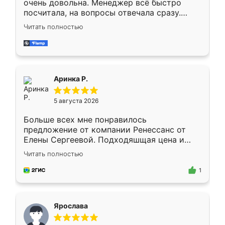
очень довольна. Менеджер всё быстро
посчитала, на вопросы отвечала сразу.
Замерщик приехал в субботу, подошёл к
Читать полностью
делу со всей ответственностью. Собрали
за день, ребята работали аккуратно, даже
пыли почти не было. Качество отличное,
ящики ходят плавно, ничего не скрипит.
Всё подошло как влитое.
Аринка Р.
5 августа 2026
Больше всех мне понравилось
предложение от компании Ренессанс от
Елены Сергеевой. Подходяшщая цена и
короткие сроки изготовления. Приехавший
Читать полностью
для замера сотрудник Владислав
предложил по моему эскизу самый
1
подходящий вариант шкафа. Немного его
видоизменил, получилось даже лучше, чем
я хотела.
Ярослава