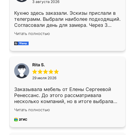
3 августа 2026
Кухню здесь заказали. Эскизы прислали в
телеграмм. Выбрали наиболее подходящий.
Согласовали день для замера. Через 3
недели кухня была уже готова. Остались
Читать полностью
довольны работой. Спасибо Ренессанс
мебель за качественную работу!
Rita S.
29 июля 2026
Заказывала мебель от Елены Сергеевой
Ренессанс. До этого рассматривала
несколько компаний, но в итоге выбрала
эту. Сначала обговорили условия, потом
Читать полностью
приехал замерщик, всё спокойно объяснил
и снял размеры. Изготовили в срок, с
доставкой тоже никаких проблем не
возникло. Сборку выполнили аккуратно,