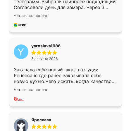
телеграмм. Выбрали наиболее подходящий.
Согласовали день для замера. Через 3
недели кухня была уже готова. Остались
Читать полностью
довольны работой. Спасибо Ренессанс
мебель за качественную работу!
yaroslava1986
3 августа 2026
Заказала себе новый шкаф в студии
Ренессанс где ранее заказывала себе
новую кухню.Чего искать, когда качеством
вполне довольна. Служит кухня уже почти
Читать полностью
два года, нареканий нет.
Ярослава