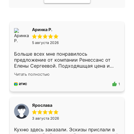
Аринка Р.
5 августа 2026
Больше всех мне понравилось
предложение от компании Ренессанс от
Елены Сергеевой. Подходяшщая цена и
короткие сроки изготовления. Приехавший
Читать полностью
для замера сотрудник Владислав
предложил по моему эскизу самый
1
подходящий вариант шкафа. Немного его
видоизменил, получилось даже лучше, чем
я хотела.
Ярослава
3 августа 2026
Кухню здесь заказали. Эскизы прислали в