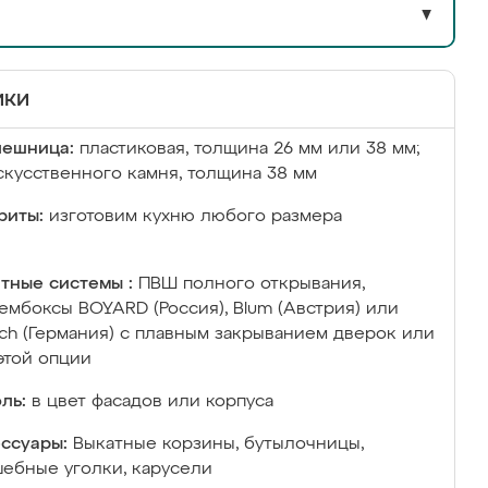
▼
ики
лешница:
пластиковая, толщина 26 мм или 38 мм;
скусственного камня, толщина 38 мм
риты:
изготовим кухню любого размера
тные системы :
ПВШ полного открывания,
ембоксы BOYARD (Россия), Blum (Австрия) или
ich (Германия) с плавным закрыванием дверок или
этой опции
ль:
в цвет фасадов или корпуса
ссуары:
Выкатные корзины, бутылочницы,
ебные уголки, карусели