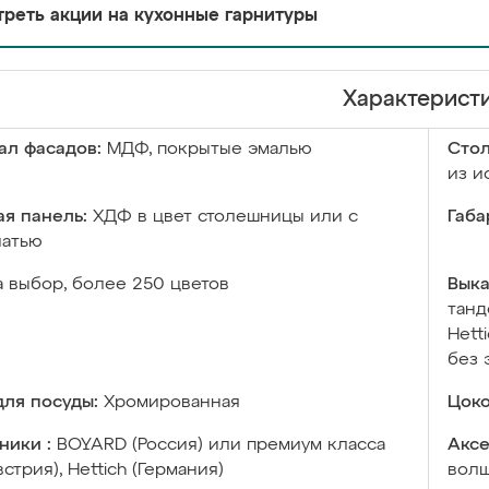
реть акции на кухонные гарнитуры
Характерист
ал фасадов:
МДФ, покрытые эмалью
Сто
из и
я панель:
ХДФ в цвет столешницы или с
Габа
чатью
а выбор, более 250 цветов
Выка
танд
Hett
без 
ля посуды:
Хромированная
Цоко
ники :
BOYARD (Россия) или премиум класса
Аксе
встрия), Hettich (Германия)
волш