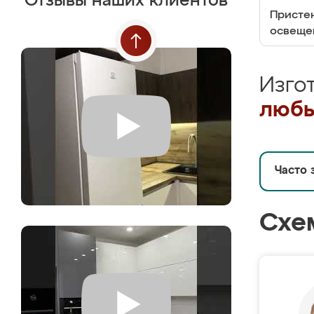
Отзывы наших клиентов
Пристен
освеще
Изго
любы
Часто 
Схе