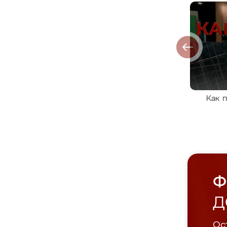
Как 
Ф
Д
Ост