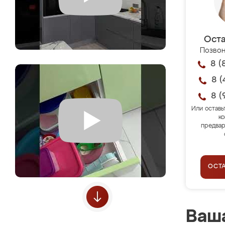
Оста
Позвон
8 (
8 (
8 (
Или оставь
ко
предвар
ОСТ
Ваша