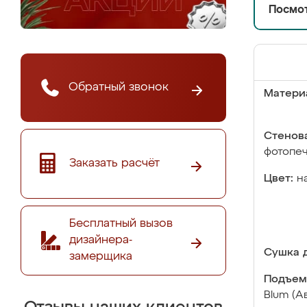
Посмот
Обратный звонок
Матери
Стенова
фотопе
Заказать расчёт
Цвет:
н
Бесплатный вызов
дизайнера-
Сушка д
замерщика
Подъем
Blum (А