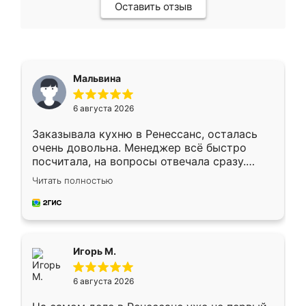
Оставить отзыв
Мальвина
6 августа 2026
Заказывала кухню в Ренессанс, осталась
очень довольна. Менеджер всё быстро
посчитала, на вопросы отвечала сразу.
Замерщик приехал в субботу, подошёл к
Читать полностью
делу со всей ответственностью. Собрали
за день, ребята работали аккуратно, даже
пыли почти не было. Качество отличное,
ящики ходят плавно, ничего не скрипит.
Всё подошло как влитое.
Игорь М.
6 августа 2026