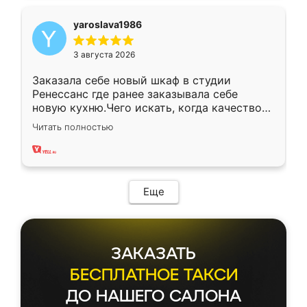
yaroslava1986
3 августа 2026
Заказала себе новый шкаф в студии
Ренессанс где ранее заказывала себе
новую кухню.Чего искать, когда качеством
вполне довольна. Служит кухня уже почти
Читать полностью
два года, нареканий нет.
Еще
ЗАКАЗАТЬ
БЕСПЛАТНОЕ ТАКСИ
ДО НАШЕГО САЛОНА