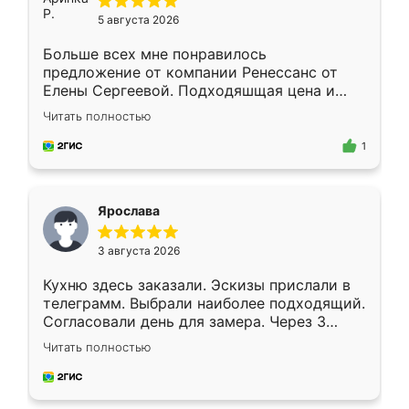
5 августа 2026
Больше всех мне понравилось
предложение от компании Ренессанс от
Елены Сергеевой. Подходяшщая цена и
короткие сроки изготовления. Приехавший
Читать полностью
для замера сотрудник Владислав
предложил по моему эскизу самый
1
подходящий вариант шкафа. Немного его
видоизменил, получилось даже лучше, чем
я хотела.
Ярослава
3 августа 2026
Кухню здесь заказали. Эскизы прислали в
телеграмм. Выбрали наиболее подходящий.
Согласовали день для замера. Через 3
недели кухня была уже готова. Остались
Читать полностью
довольны работой. Спасибо Ренессанс
мебель за качественную работу!