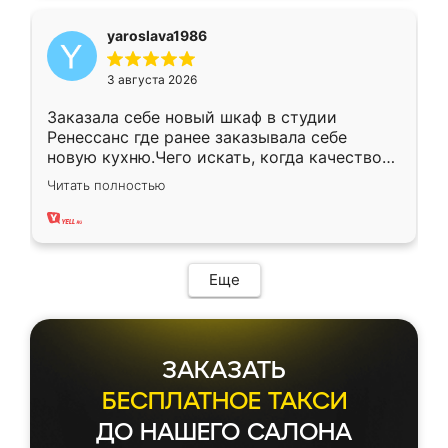
yaroslava1986
3 августа 2026
Заказала себе новый шкаф в студии
Ренессанс где ранее заказывала себе
новую кухню.Чего искать, когда качеством
вполне довольна. Служит кухня уже почти
Читать полностью
два года, нареканий нет.
Еще
ЗАКАЗАТЬ
БЕСПЛАТНОЕ ТАКСИ
ДО НАШЕГО САЛОНА