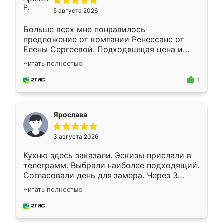
5 августа 2026
Больше всех мне понравилось
предложение от компании Ренессанс от
Елены Сергеевой. Подходяшщая цена и
короткие сроки изготовления. Приехавший
Читать полностью
для замера сотрудник Владислав
предложил по моему эскизу самый
1
подходящий вариант шкафа. Немного его
видоизменил, получилось даже лучше, чем
я хотела.
Ярослава
3 августа 2026
Кухню здесь заказали. Эскизы прислали в
телеграмм. Выбрали наиболее подходящий.
Согласовали день для замера. Через 3
недели кухня была уже готова. Остались
Читать полностью
довольны работой. Спасибо Ренессанс
мебель за качественную работу!