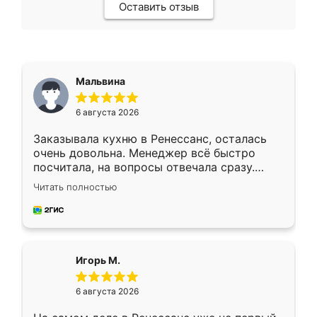
Оставить отзыв
Мальвина
6 августа 2026
Заказывала кухню в Ренессанс, осталась
очень довольна. Менеджер всё быстро
посчитала, на вопросы отвечала сразу.
Замерщик приехал в субботу, подошёл к
Читать полностью
делу со всей ответственностью. Собрали
за день, ребята работали аккуратно, даже
пыли почти не было. Качество отличное,
ящики ходят плавно, ничего не скрипит.
Всё подошло как влитое.
Игорь М.
6 августа 2026