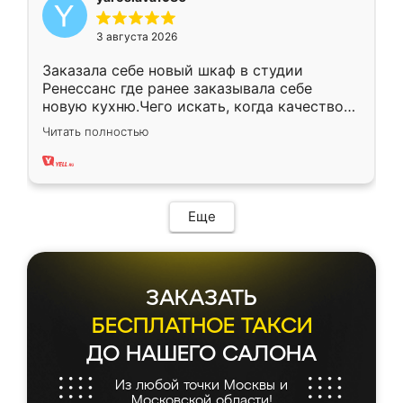
3 августа 2026
Заказала себе новый шкаф в студии
Ренессанс где ранее заказывала себе
новую кухню.Чего искать, когда качеством
вполне довольна. Служит кухня уже почти
Читать полностью
два года, нареканий нет.
Еще
ЗАКАЗАТЬ
БЕСПЛАТНОЕ ТАКСИ
ДО НАШЕГО САЛОНА
Из любой точки Москвы и
Московской области!