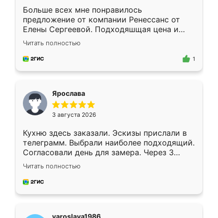
Больше всех мне понравилось
предложение от компании Ренессанс от
Елены Сергеевой. Подходяшщая цена и
короткие сроки изготовления. Приехавший
Читать полностью
для замера сотрудник Владислав
предложил по моему эскизу самый
1
подходящий вариант шкафа. Немного его
видоизменил, получилось даже лучше, чем
я хотела.
Ярослава
3 августа 2026
Кухню здесь заказали. Эскизы прислали в
телеграмм. Выбрали наиболее подходящий.
Согласовали день для замера. Через 3
недели кухня была уже готова. Остались
Читать полностью
довольны работой. Спасибо Ренессанс
мебель за качественную работу!
yaroslava1986