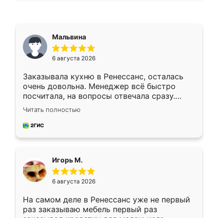
Мальвина
6 августа 2026
Заказывала кухню в Ренессанс, осталась
очень довольна. Менеджер всё быстро
посчитала, на вопросы отвечала сразу.
Замерщик приехал в субботу, подошёл к
Читать полностью
делу со всей ответственностью. Собрали
за день, ребята работали аккуратно, даже
пыли почти не было. Качество отличное,
ящики ходят плавно, ничего не скрипит.
Всё подошло как влитое.
Игорь М.
6 августа 2026
На самом деле в Ренессанс уже не первый
раз заказываю мебель первый раз