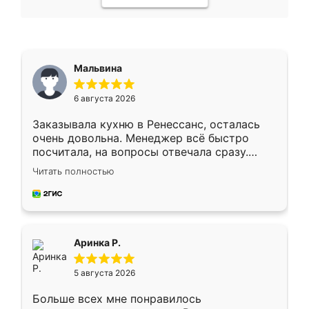
Мальвина
6 августа 2026
Заказывала кухню в Ренессанс, осталась
очень довольна. Менеджер всё быстро
посчитала, на вопросы отвечала сразу.
Замерщик приехал в субботу, подошёл к
Читать полностью
делу со всей ответственностью. Собрали
за день, ребята работали аккуратно, даже
пыли почти не было. Качество отличное,
ящики ходят плавно, ничего не скрипит.
Всё подошло как влитое.
Аринка Р.
5 августа 2026
Больше всех мне понравилось