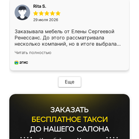
Rita S.
29 июля 2026
Заказывала мебель от Елены Сергеевой
Ренессанс. До этого рассматривала
несколько компаний, но в итоге выбрала
эту. Сначала обговорили условия, потом
Читать полностью
приехал замерщик, всё спокойно объяснил
и снял размеры. Изготовили в срок, с
доставкой тоже никаких проблем не
возникло. Сборку выполнили аккуратно,
мебель сразу встала на свое место без
Еще
каких-либо доработок. Качеством осталась
довольна, все выглядит так, как и ожидала.
ЗАКАЗАТЬ
БЕСПЛАТНОЕ ТАКСИ
ДО НАШЕГО САЛОНА