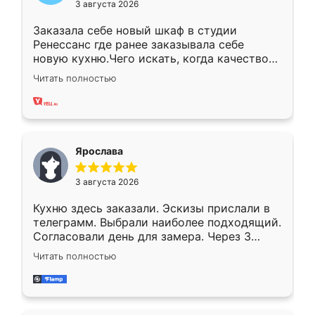
3 августа 2026
Заказала себе новый шкаф в студии
Ренессанс где ранее заказывала себе
новую кухню.Чего искать, когда качеством
вполне довольна. Служит кухня уже почти
Читать полностью
два года, нареканий нет.
Ярослава
3 августа 2026
Кухню здесь заказали. Эскизы прислали в
телеграмм. Выбрали наиболее подходящий.
Согласовали день для замера. Через 3
недели кухня была уже готова. Остались
Читать полностью
довольны работой. Спасибо Ренессанс
мебель за качественную работу!