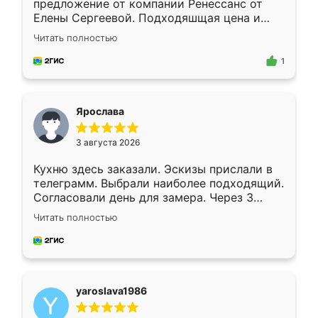
предложение от компании Ренессанс от
Елены Сергеевой. Подходяшщая цена и
короткие сроки изготовления. Приехавший
Читать полностью
для замера сотрудник Владислав
предложил по моему эскизу самый
1
подходящий вариант шкафа. Немного его
видоизменил, получилось даже лучше, чем
я хотела.
Ярослава
3 августа 2026
Кухню здесь заказали. Эскизы прислали в
телеграмм. Выбрали наиболее подходящий.
Согласовали день для замера. Через 3
недели кухня была уже готова. Остались
Читать полностью
довольны работой. Спасибо Ренессанс
мебель за качественную работу!
yaroslava1986