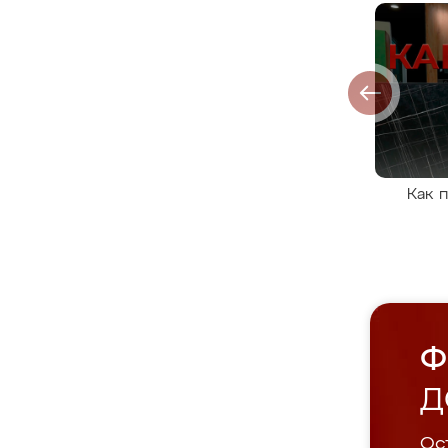
Как 
Ф
Д
Ост