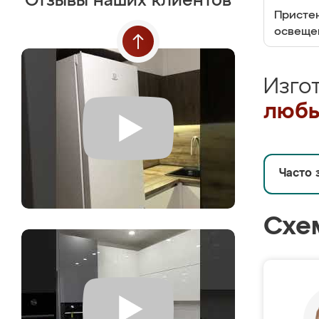
Отзывы наших клиентов
Пристен
освеще
Изго
любы
Часто 
Схе