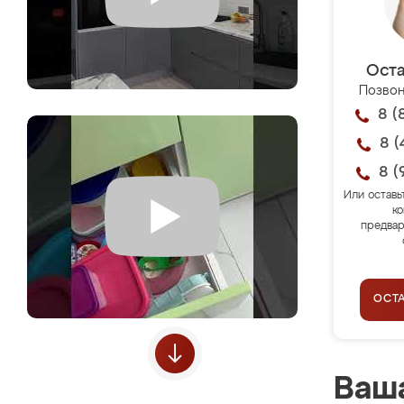
Оста
Позвон
8 (
8 (
8 (
Или оставь
ко
предвар
ОСТ
Ваша