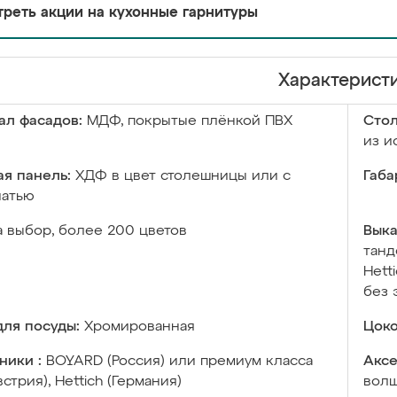
реть акции на кухонные гарнитуры
Характерист
ал фасадов:
МДФ, покрытые плёнкой ПВХ
Сто
из и
я панель:
ХДФ в цвет столешницы или с
Габа
чатью
а выбор, более 200 цветов
Выка
танд
Hett
без 
ля посуды:
Хромированная
Цоко
ники :
BOYARD (Россия) или премиум класса
Аксе
встрия), Hettich (Германия)
волш