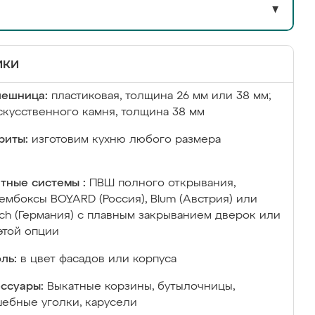
▼
ики
лешница:
пластиковая, толщина 26 мм или 38 мм;
скусственного камня, толщина 38 мм
риты:
изготовим кухню любого размера
тные системы :
ПВШ полного открывания,
ембоксы BOYARD (Россия), Blum (Австрия) или
ich (Германия) с плавным закрыванием дверок или
этой опции
ль:
в цвет фасадов или корпуса
ссуары:
Выкатные корзины, бутылочницы,
ебные уголки, карусели