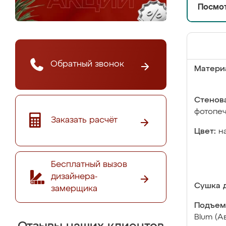
Посмот
Обратный звонок
Матери
Стенова
фотопе
Заказать расчёт
Цвет:
н
Бесплатный вызов
дизайнера-
Сушка д
замерщика
Подъем
Blum (А