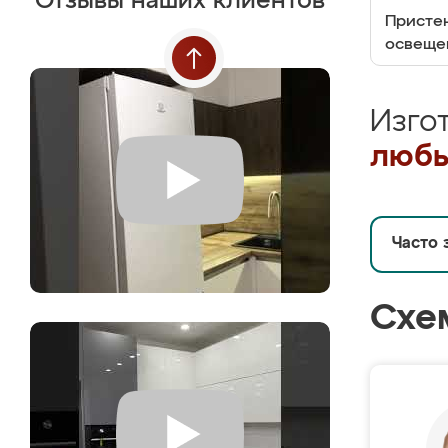
Отзывы наших клиентов
Пристен
освеще
Изго
любы
Часто 
Схе