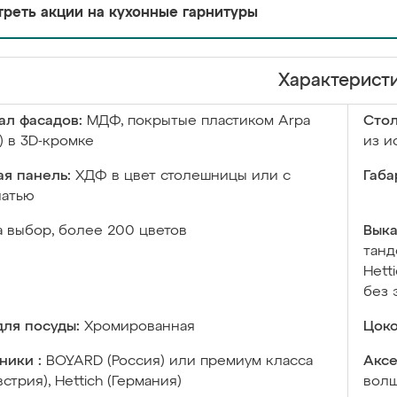
реть акции на кухонные гарнитуры
Характерист
ал фасадов:
МДФ, покрытые пластиком Arpa
Сто
) в 3D-кромке
из и
я панель:
ХДФ в цвет столешницы или с
Габа
чатью
а выбор, более 200 цветов
Выка
танд
Hett
без 
ля посуды:
Хромированная
Цоко
ники :
BOYARD (Россия) или премиум класса
Аксе
встрия), Hettich (Германия)
волш