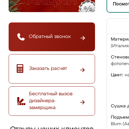
Посмот
Обратный звонок
Матери
(Италия
Стенова
фотопе
Заказать расчёт
Цвет:
н
Бесплатный вызов
дизайнера-
Сушка д
замерщика
Подъем
Blum (А