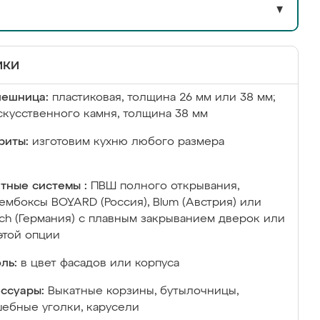
▼
ики
лешница:
пластиковая, толщина 26 мм или 38 мм;
скусственного камня, толщина 38 мм
риты:
изготовим кухню любого размера
тные системы :
ПВШ полного открывания,
ембоксы BOYARD (Россия), Blum (Австрия) или
ich (Германия) с плавным закрыванием дверок или
этой опции
ль:
в цвет фасадов или корпуса
ссуары:
Выкатные корзины, бутылочницы,
ебные уголки, карусели