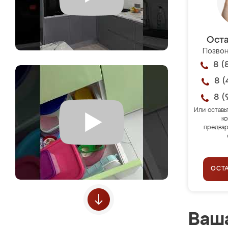
Оста
Позвон
8 (
8 (
8 (
Или оставь
ко
предвар
ОСТ
Ваша