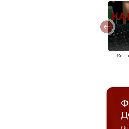
Как 
Ф
Д
Ост