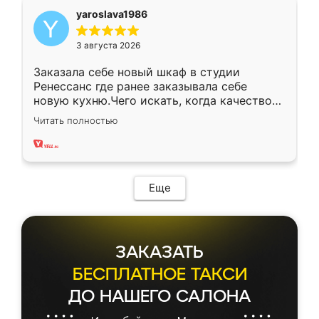
yaroslava1986
3 августа 2026
Заказала себе новый шкаф в студии
Ренессанс где ранее заказывала себе
новую кухню.Чего искать, когда качеством
вполне довольна. Служит кухня уже почти
Читать полностью
два года, нареканий нет.
Еще
ЗАКАЗАТЬ
БЕСПЛАТНОЕ ТАКСИ
ДО НАШЕГО САЛОНА