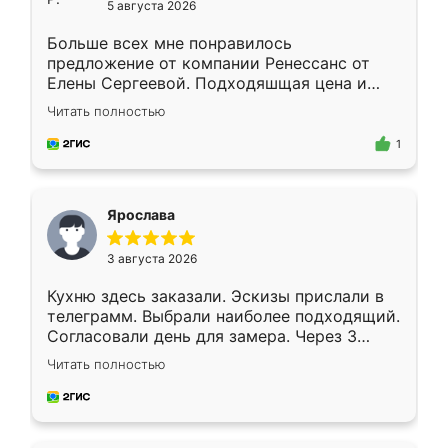
5 августа 2026
Больше всех мне понравилось
предложение от компании Ренессанс от
Елены Сергеевой. Подходяшщая цена и
короткие сроки изготовления. Приехавший
Читать полностью
для замера сотрудник Владислав
предложил по моему эскизу самый
1
подходящий вариант шкафа. Немного его
видоизменил, получилось даже лучше, чем
я хотела.
Ярослава
3 августа 2026
Кухню здесь заказали. Эскизы прислали в
телеграмм. Выбрали наиболее подходящий.
Согласовали день для замера. Через 3
недели кухня была уже готова. Остались
Читать полностью
довольны работой. Спасибо Ренессанс
мебель за качественную работу!