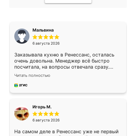
Мальвина
6 августа 2026
Заказывала кухню в Ренессанс, осталась
очень довольна. Менеджер всё быстро
посчитала, на вопросы отвечала сразу.
Замерщик приехал в субботу, подошёл к
Читать полностью
делу со всей ответственностью. Собрали
за день, ребята работали аккуратно, даже
пыли почти не было. Качество отличное,
ящики ходят плавно, ничего не скрипит.
Всё подошло как влитое.
Игорь М.
6 августа 2026
На самом деле в Ренессанс уже не первый