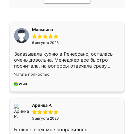
Мальвина
6 августа 2026
Заказывала кухню в Ренессанс, осталась
очень довольна. Менеджер всё быстро
посчитала, на вопросы отвечала сразу.
Замерщик приехал в субботу, подошёл к
Читать полностью
делу со всей ответственностью. Собрали
за день, ребята работали аккуратно, даже
пыли почти не было. Качество отличное,
ящики ходят плавно, ничего не скрипит.
Всё подошло как влитое.
Аринка Р.
5 августа 2026
Больше всех мне понравилось