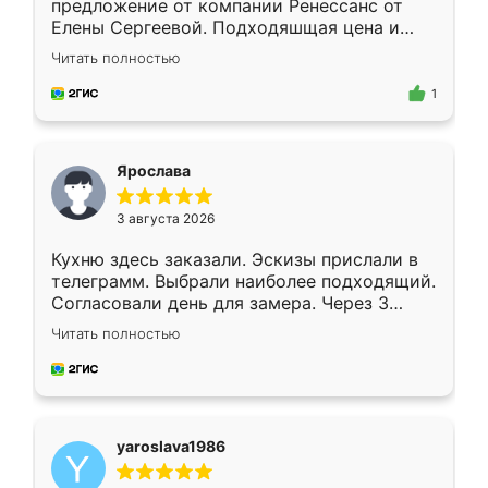
предложение от компании Ренессанс от
Елены Сергеевой. Подходяшщая цена и
короткие сроки изготовления. Приехавший
Читать полностью
для замера сотрудник Владислав
предложил по моему эскизу самый
1
подходящий вариант шкафа. Немного его
видоизменил, получилось даже лучше, чем
я хотела.
Ярослава
3 августа 2026
Кухню здесь заказали. Эскизы прислали в
телеграмм. Выбрали наиболее подходящий.
Согласовали день для замера. Через 3
недели кухня была уже готова. Остались
Читать полностью
довольны работой. Спасибо Ренессанс
мебель за качественную работу!
yaroslava1986