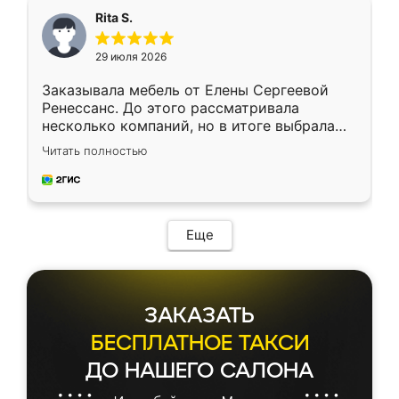
Rita S.
29 июля 2026
Заказывала мебель от Елены Сергеевой
Ренессанс. До этого рассматривала
несколько компаний, но в итоге выбрала
эту. Сначала обговорили условия, потом
Читать полностью
приехал замерщик, всё спокойно объяснил
и снял размеры. Изготовили в срок, с
доставкой тоже никаких проблем не
возникло. Сборку выполнили аккуратно,
мебель сразу встала на свое место без
Еще
каких-либо доработок. Качеством осталась
довольна, все выглядит так, как и ожидала.
ЗАКАЗАТЬ
БЕСПЛАТНОЕ ТАКСИ
ДО НАШЕГО САЛОНА