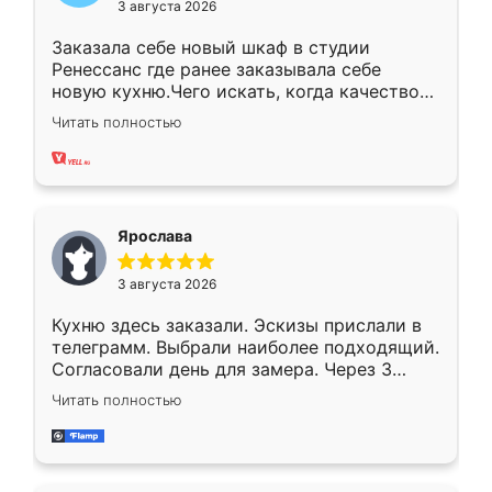
3 августа 2026
Заказала себе новый шкаф в студии
Ренессанс где ранее заказывала себе
новую кухню.Чего искать, когда качеством
вполне довольна. Служит кухня уже почти
Читать полностью
два года, нареканий нет.
Ярослава
3 августа 2026
Кухню здесь заказали. Эскизы прислали в
телеграмм. Выбрали наиболее подходящий.
Согласовали день для замера. Через 3
недели кухня была уже готова. Остались
Читать полностью
довольны работой. Спасибо Ренессанс
мебель за качественную работу!