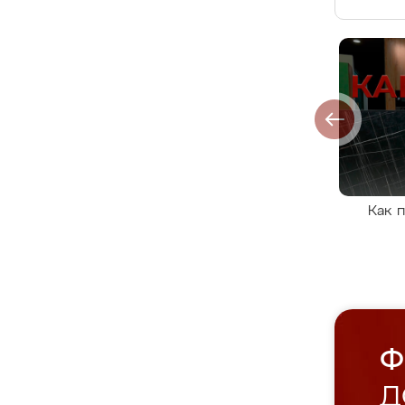
Как 
Ф
Д