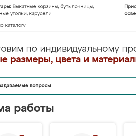
уары:
Выкатные корзины, бутылочницы,
Прис
ые уголки, карусели
осве
по каталогу
товим по индивидуальному про
е размеры, цвета и материа
задаваемые вопросы
ма работы