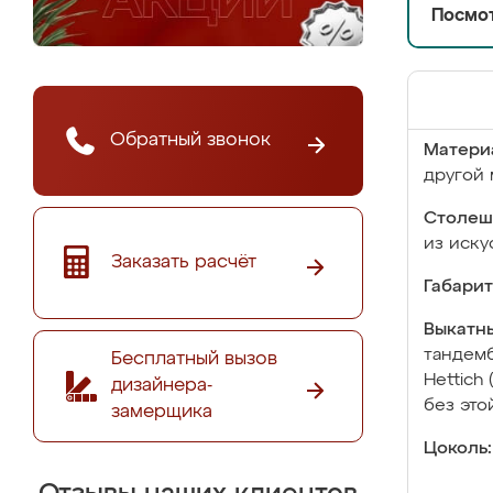
Посмот
Обратный звонок
Матери
другой 
Столеш
из иску
Заказать расчёт
Габарит
Выкатны
тандемб
Бесплатный вызов
Hettich
дизайнера-
без это
замерщика
Цоколь: