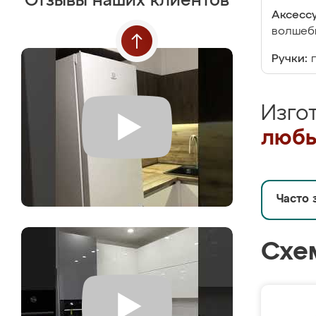
Отзывы наших клиентов
Аксесс
волшебн
Ручки:
Изго
любы
Часто 
Схе