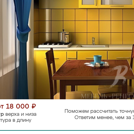
от 18 000 ₽
Поможем рассчитать точну
тр
верха и низа
Ответим менее, чем за 
тура в длину