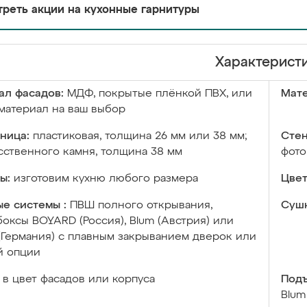
реть акции на кухонные гарнитуры
Характерист
ал фасадов:
МДФ, покрытые плёнкой ПВХ, или
Мате
материал на ваш выбор
ница:
пластиковая, толщина 26 мм или 38 мм;
Стен
сственного камня, толщина 38 мм
фото
ы:
изготовим кухню любого размера
Цвет
е системы :
ПВШ полного открывания,
Сушк
оксы BOYARD (Россия), Blum (Австрия) или
 (Германия) с плавным закрыванием дверок или
й опции
в цвет фасадов или корпуса
Подъ
Blum