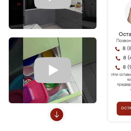
Оста
Позвон
8 (
8 (
8 (
Или оставь
ко
предвар
ОСТ