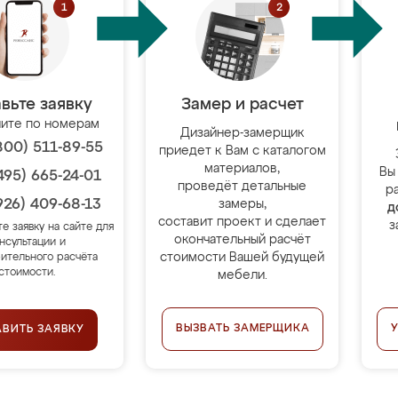
вьте заявку
Замер и расчет
ите по номерам
Дизайнер-замерщик
800) 511-89-55
приедет к Вам с каталогом
материалов,
Вы
495) 665-24-01
проведёт детальные
р
926) 409-68-13
замеры,
д
составит проект и сделает
з
те заявку на сайте для
окончательный расчёт
нсультации и
стоимости Вашей будущей
ительного расчёта
стоимости.
мебели.
ВЫЗВАТЬ ЗАМЕРЩИКА
АВИТЬ ЗАЯВКУ