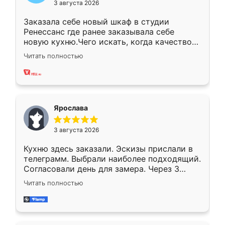
3 августа 2026
Заказала себе новый шкаф в студии
Ренессанс где ранее заказывала себе
новую кухню.Чего искать, когда качеством
вполне довольна. Служит кухня уже почти
Читать полностью
два года, нареканий нет.
Ярослава
3 августа 2026
Кухню здесь заказали. Эскизы прислали в
телеграмм. Выбрали наиболее подходящий.
Согласовали день для замера. Через 3
недели кухня была уже готова. Остались
Читать полностью
довольны работой. Спасибо Ренессанс
мебель за качественную работу!