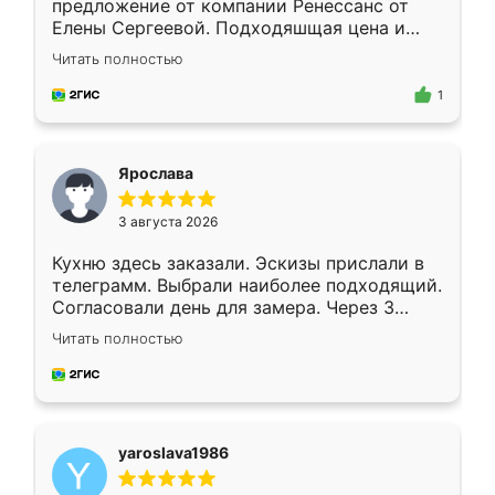
предложение от компании Ренессанс от
Елены Сергеевой. Подходяшщая цена и
короткие сроки изготовления. Приехавший
Читать полностью
для замера сотрудник Владислав
предложил по моему эскизу самый
1
подходящий вариант шкафа. Немного его
видоизменил, получилось даже лучше, чем
я хотела.
Ярослава
3 августа 2026
Кухню здесь заказали. Эскизы прислали в
телеграмм. Выбрали наиболее подходящий.
Согласовали день для замера. Через 3
недели кухня была уже готова. Остались
Читать полностью
довольны работой. Спасибо Ренессанс
мебель за качественную работу!
yaroslava1986