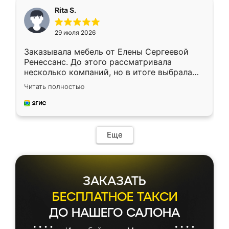
Rita S.
29 июля 2026
Заказывала мебель от Елены Сергеевой
Ренессанс. До этого рассматривала
несколько компаний, но в итоге выбрала
эту. Сначала обговорили условия, потом
Читать полностью
приехал замерщик, всё спокойно объяснил
и снял размеры. Изготовили в срок, с
доставкой тоже никаких проблем не
возникло. Сборку выполнили аккуратно,
мебель сразу встала на свое место без
Еще
каких-либо доработок. Качеством осталась
довольна, все выглядит так, как и ожидала.
ЗАКАЗАТЬ
БЕСПЛАТНОЕ ТАКСИ
ДО НАШЕГО САЛОНА