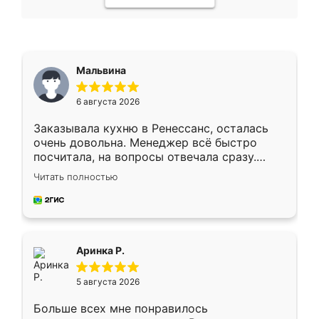
Мальвина
6 августа 2026
Заказывала кухню в Ренессанс, осталась
очень довольна. Менеджер всё быстро
посчитала, на вопросы отвечала сразу.
Замерщик приехал в субботу, подошёл к
Читать полностью
делу со всей ответственностью. Собрали
за день, ребята работали аккуратно, даже
пыли почти не было. Качество отличное,
ящики ходят плавно, ничего не скрипит.
Всё подошло как влитое.
Аринка Р.
5 августа 2026
Больше всех мне понравилось