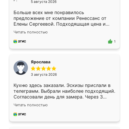
5 августа 2026
Больше всех мне понравилось
предложение от компании Ренессанс от
Елены Сергеевой. Подходяшщая цена и
короткие сроки изготовления. Приехавший
Читать полностью
для замера сотрудник Владислав
предложил по моему эскизу самый
1
подходящий вариант шкафа. Немного его
видоизменил, получилось даже лучше, чем
я хотела.
Ярослава
3 августа 2026
Кухню здесь заказали. Эскизы прислали в
телеграмм. Выбрали наиболее подходящий.
Согласовали день для замера. Через 3
недели кухня была уже готова. Остались
Читать полностью
довольны работой. Спасибо Ренессанс
мебель за качественную работу!