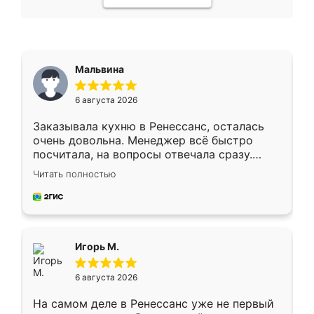
Мальвина
6 августа 2026
Заказывала кухню в Ренессанс, осталась
очень довольна. Менеджер всё быстро
посчитала, на вопросы отвечала сразу.
Замерщик приехал в субботу, подошёл к
Читать полностью
делу со всей ответственностью. Собрали
за день, ребята работали аккуратно, даже
пыли почти не было. Качество отличное,
ящики ходят плавно, ничего не скрипит.
Всё подошло как влитое.
Игорь М.
6 августа 2026
На самом деле в Ренессанс уже не первый