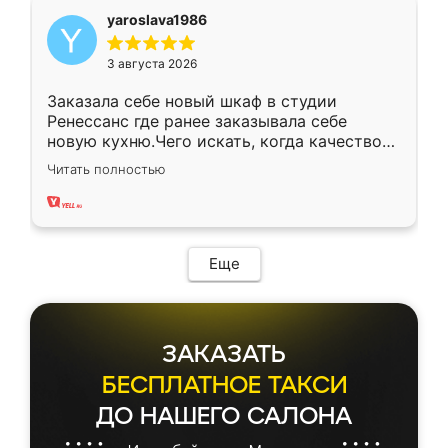
yaroslava1986
3 августа 2026
Заказала себе новый шкаф в студии
Ренессанс где ранее заказывала себе
новую кухню.Чего искать, когда качеством
вполне довольна. Служит кухня уже почти
Читать полностью
два года, нареканий нет.
Еще
ЗАКАЗАТЬ
БЕСПЛАТНОЕ ТАКСИ
ДО НАШЕГО САЛОНА