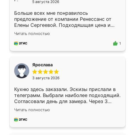
5 августа 2026
Больше всех мне понравилось
предложение от компании Ренессанс от
Елены Сергеевой. Подходяшщая цена и
короткие сроки изготовления. Приехавший
Читать полностью
для замера сотрудник Владислав
предложил по моему эскизу самый
1
подходящий вариант шкафа. Немного его
видоизменил, получилось даже лучше, чем
я хотела.
Ярослава
3 августа 2026
Кухню здесь заказали. Эскизы прислали в
телеграмм. Выбрали наиболее подходящий.
Согласовали день для замера. Через 3
недели кухня была уже готова. Остались
Читать полностью
довольны работой. Спасибо Ренессанс
мебель за качественную работу!