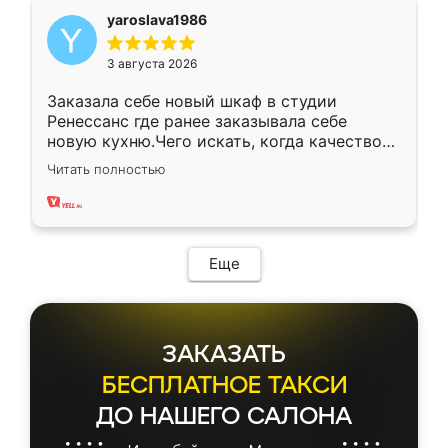
yaroslava1986
3 августа 2026
Заказала себе новый шкаф в студии
Ренессанс где ранее заказывала себе
новую кухню.Чего искать, когда качеством
вполне довольна. Служит кухня уже почти
Читать полностью
два года, нареканий нет.
Еще
ЗАКАЗАТЬ
БЕСПЛАТНОЕ ТАКСИ
ДО НАШЕГО САЛОНА