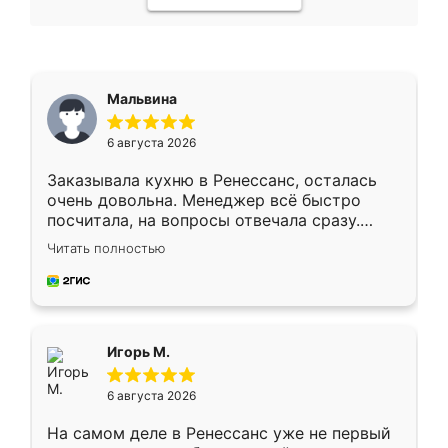
Мальвина
6 августа 2026
Заказывала кухню в Ренессанс, осталась
очень довольна. Менеджер всё быстро
посчитала, на вопросы отвечала сразу.
Замерщик приехал в субботу, подошёл к
Читать полностью
делу со всей ответственностью. Собрали
за день, ребята работали аккуратно, даже
пыли почти не было. Качество отличное,
ящики ходят плавно, ничего не скрипит.
Всё подошло как влитое.
Игорь М.
6 августа 2026
На самом деле в Ренессанс уже не первый