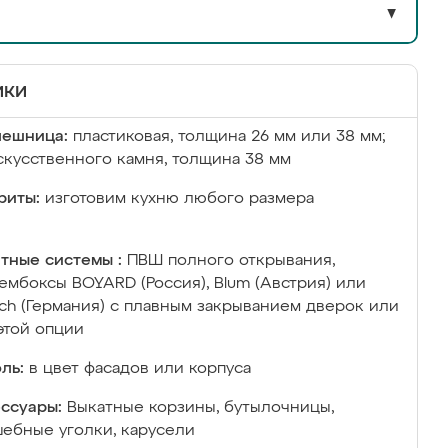
▼
ики
лешница:
пластиковая, толщина 26 мм или 38 мм;
скусственного камня, толщина 38 мм
риты:
изготовим кухню любого размера
тные системы :
ПВШ полного открывания,
ембоксы BOYARD (Россия), Blum (Австрия) или
ich (Германия) с плавным закрыванием дверок или
этой опции
ль:
в цвет фасадов или корпуса
ссуары:
Выкатные корзины, бутылочницы,
ебные уголки, карусели