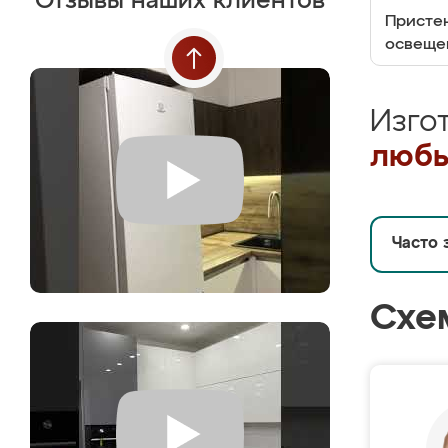
Отзывы наших клиентов
Пристен
освеще
Изго
любы
Часто 
Схе