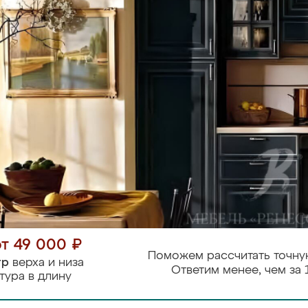
от 49 000 ₽
Поможем рассчитать точну
тр
верха и низа
Ответим менее, чем за 
тура в длину