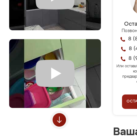
Оста
Позвон
8 (
8 (
8 (
Или оставь
ко
предвар
ОСТ
Ваша