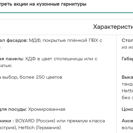
реть акции на кухонные гарнитуры
Характерист
ал фасадов:
МДФ, покрытые плёнкой ПВХ с
Сто
й
из и
я панель:
ХДФ в цвет столешницы или с
Габа
чатью
а выбор, более 250 цветов
Выка
танд
Hett
без 
ля посуды:
Хромированная
Цоко
ники :
BOYARD (Россия) или премиум класса
Аксе
встрия), Hettich (Германия)
волш