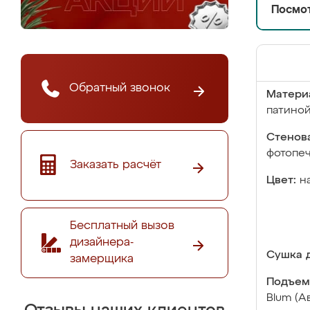
Посмот
Обратный звонок
Матери
патино
Стенова
фотопе
Заказать расчёт
Цвет:
н
Бесплатный вызов
дизайнера-
Сушка д
замерщика
Подъем
Blum (А