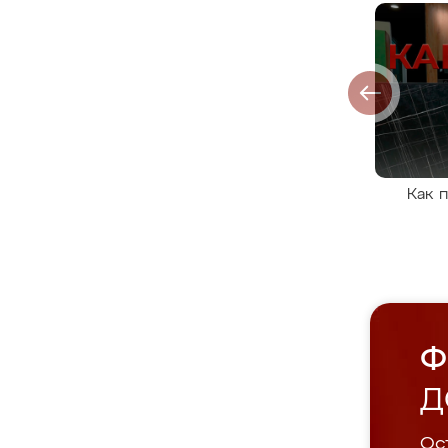
Как 
Ф
Д
Ост