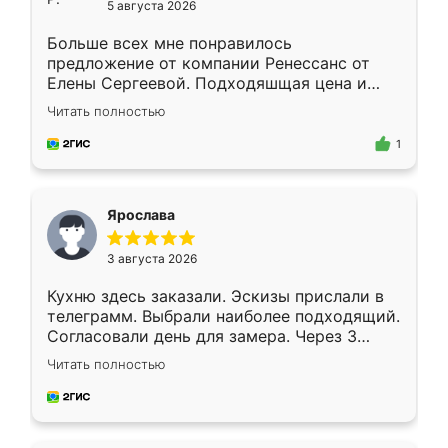
5 августа 2026
Больше всех мне понравилось
предложение от компании Ренессанс от
Елены Сергеевой. Подходяшщая цена и
короткие сроки изготовления. Приехавший
Читать полностью
для замера сотрудник Владислав
предложил по моему эскизу самый
1
подходящий вариант шкафа. Немного его
видоизменил, получилось даже лучше, чем
я хотела.
Ярослава
3 августа 2026
Кухню здесь заказали. Эскизы прислали в
телеграмм. Выбрали наиболее подходящий.
Согласовали день для замера. Через 3
недели кухня была уже готова. Остались
Читать полностью
довольны работой. Спасибо Ренессанс
мебель за качественную работу!