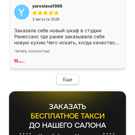
yaroslava1986
3 августа 2026
Заказала себе новый шкаф в студии
Ренессанс где ранее заказывала себе
новую кухню.Чего искать, когда качеством
вполне довольна. Служит кухня уже почти
Читать полностью
два года, нареканий нет.
Еще
ЗАКАЗАТЬ
БЕСПЛАТНОЕ ТАКСИ
ДО НАШЕГО САЛОНА