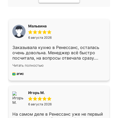
Мальвина
6 августа 2026
Заказывала кухню в Ренессанс, осталась
очень довольна. Менеджер всё быстро
посчитала, на вопросы отвечала сразу.
Замерщик приехал в субботу, подошёл к
Читать полностью
делу со всей ответственностью. Собрали
за день, ребята работали аккуратно, даже
пыли почти не было. Качество отличное,
ящики ходят плавно, ничего не скрипит.
Всё подошло как влитое.
Игорь М.
6 августа 2026
На самом деле в Ренессанс уже не первый