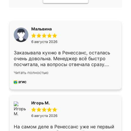
Мальвина
6 августа 2026
Заказывала кухню в Ренессанс, осталась
очень довольна. Менеджер всё быстро
посчитала, на вопросы отвечала сразу.
Замерщик приехал в субботу, подошёл к
Читать полностью
делу со всей ответственностью. Собрали
за день, ребята работали аккуратно, даже
пыли почти не было. Качество отличное,
ящики ходят плавно, ничего не скрипит.
Всё подошло как влитое.
Игорь М.
6 августа 2026
На самом деле в Ренессанс уже не первый