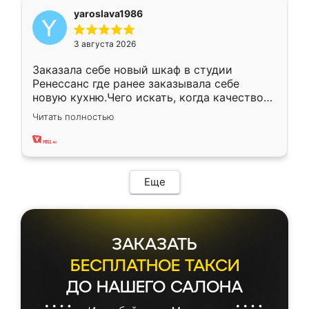
yaroslava1986
3 августа 2026
Заказала себе новый шкаф в студии
Ренессанс где ранее заказывала себе
новую кухню.Чего искать, когда качеством
вполне довольна. Служит кухня уже почти
Читать полностью
два года, нареканий нет.
Еще
ЗАКАЗАТЬ
БЕСПЛАТНОЕ ТАКСИ
ДО НАШЕГО САЛОНА