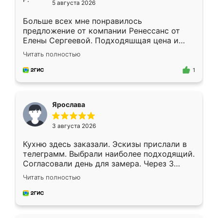
5 августа 2026
Больше всех мне понравилось
предложение от компании Ренессанс от
Елены Сергеевой. Подходяшщая цена и
короткие сроки изготовления. Приехавший
Читать полностью
для замера сотрудник Владислав
предложил по моему эскизу самый
1
подходящий вариант шкафа. Немного его
видоизменил, получилось даже лучше, чем
я хотела.
Ярослава
3 августа 2026
Кухню здесь заказали. Эскизы прислали в
телеграмм. Выбрали наиболее подходящий.
Согласовали день для замера. Через 3
недели кухня была уже готова. Остались
Читать полностью
довольны работой. Спасибо Ренессанс
мебель за качественную работу!