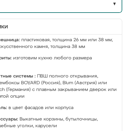
▼
ики
лешница:
пластиковая, толщина 26 мм или 38 мм;
скусственного камня, толщина 38 мм
риты:
изготовим кухню любого размера
тные системы :
ПВШ полного открывания,
ембоксы BOYARD (Россия), Blum (Австрия) или
ich (Германия) с плавным закрыванием дверок или
этой опции
ль:
в цвет фасадов или корпуса
ссуары:
Выкатные корзины, бутылочницы,
ебные уголки, карусели