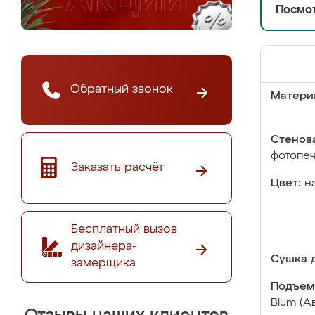
Посмот
Обратный звонок
Матери
Стенова
фотопе
Заказать расчёт
Цвет:
н
Бесплатный вызов
дизайнера-
Сушка д
замерщика
Подъем
Blum (А