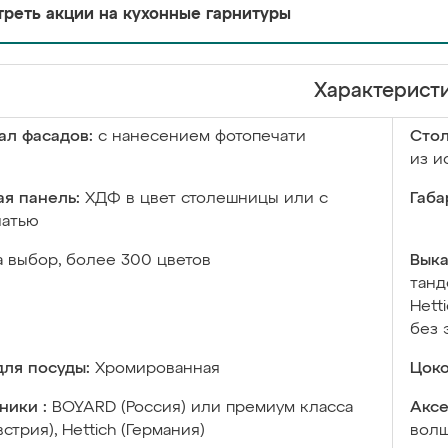
реть акции на кухонные гарнитуры
Характерист
ал фасадов:
с нанесением фотопечати
Сто
из и
я панель:
ХДФ в цвет столешницы или с
Габа
чатью
а выбор, более 300 цветов
Выка
танд
Hett
без 
ля посуды:
Хромированная
Цоко
ники :
BOYARD (Россия) или премиум класса
Аксе
встрия), Hettich (Германия)
волш