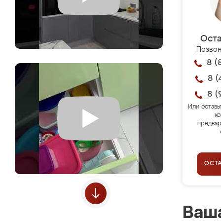
Оста
Позвон
8 (
8 (
8 (
Или оставь
ко
предвар
ОСТ
Ваша