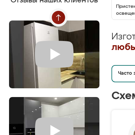
Отзывы наших клиентов
Пристен
освеще
Изго
любы
Часто 
Схе