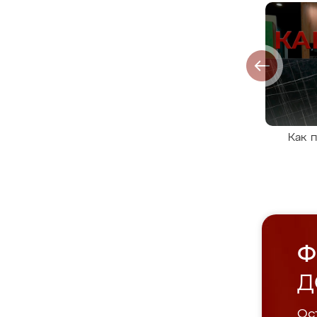
Как 
Ф
Д
Ост