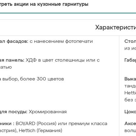
реть акции на кухонные гарнитуры
Характерист
ал фасадов:
с нанесением фотопечати
Сто
из и
я панель:
ХДФ в цвет столешницы или с
Габа
чатью
а выбор, более 300 цветов
Выка
танд
Hett
без 
ля посуды:
Хромированная
Цоко
ники :
BOYARD (Россия) или премиум класса
Аксе
встрия), Hettich (Германия)
волш