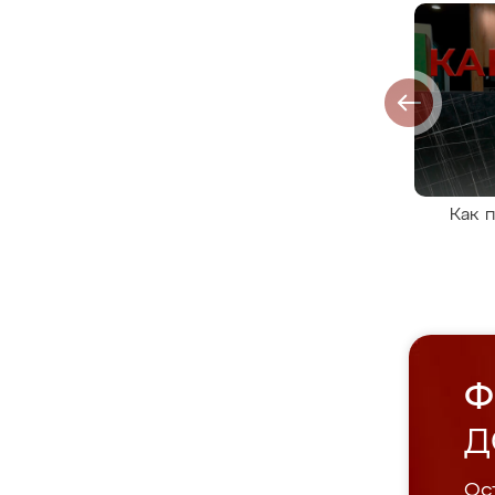
Как 
Ф
Д
Ост