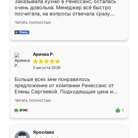
Заказывала кухню в Ренессанс, осталась
очень довольна. Менеджер всё быстро
посчитала, на вопросы отвечала сразу.
Замерщик приехал в субботу, подошёл к
Читать полностью
делу со всей ответственностью. Собрали
за день, ребята работали аккуратно, даже
пыли почти не было. Качество отличное,
ящики ходят плавно, ничего не скрипит.
Всё подошло как влитое.
Аринка Р.
5 августа 2026
Больше всех мне понравилось
предложение от компании Ренессанс от
Елены Сергеевой. Подходяшщая цена и
короткие сроки изготовления. Приехавший
Читать полностью
для замера сотрудник Владислав
предложил по моему эскизу самый
1
подходящий вариант шкафа. Немного его
видоизменил, получилось даже лучше, чем
я хотела.
Ярослава