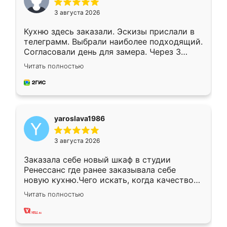
3 августа 2026
Кухню здесь заказали. Эскизы прислали в
телеграмм. Выбрали наиболее подходящий.
Согласовали день для замера. Через 3
недели кухня была уже готова. Остались
Читать полностью
довольны работой. Спасибо Ренессанс
мебель за качественную работу!
yaroslava1986
3 августа 2026
Заказала себе новый шкаф в студии
Ренессанс где ранее заказывала себе
новую кухню.Чего искать, когда качеством
вполне довольна. Служит кухня уже почти
Читать полностью
два года, нареканий нет.