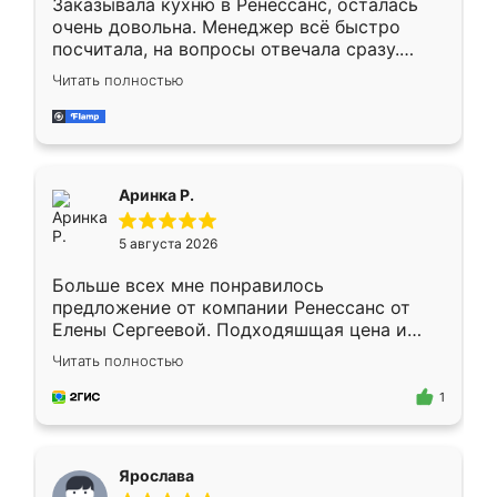
Заказывала кухню в Ренессанс, осталась
очень довольна. Менеджер всё быстро
посчитала, на вопросы отвечала сразу.
Замерщик приехал в субботу, подошёл к
Читать полностью
делу со всей ответственностью. Собрали
за день, ребята работали аккуратно, даже
пыли почти не было. Качество отличное,
ящики ходят плавно, ничего не скрипит.
Всё подошло как влитое.
Аринка Р.
5 августа 2026
Больше всех мне понравилось
предложение от компании Ренессанс от
Елены Сергеевой. Подходяшщая цена и
короткие сроки изготовления. Приехавший
Читать полностью
для замера сотрудник Владислав
предложил по моему эскизу самый
1
подходящий вариант шкафа. Немного его
видоизменил, получилось даже лучше, чем
я хотела.
Ярослава