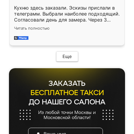
Кухню здесь заказали. Эскизы прислали в
телеграмм. Выбрали наиболее подходящий.
Согласовали день для замера. Через 3
недели кухня была уже готова. Остались
Читать полностью
довольны работой. Спасибо Ренессанс
мебель за качественную работу!
Еще
ЗАКАЗАТЬ
БЕСПЛАТНОЕ ТАКСИ
ДО НАШЕГО САЛОНА
Из любой точки Москвы и
Московской области!