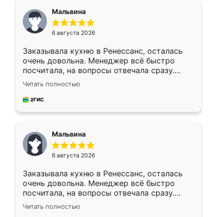
Мальвина
6 августа 2026
Заказывала кухню в Ренессанс, осталась
очень довольна. Менеджер всё быстро
посчитала, на вопросы отвечала сразу.
Замерщик приехал в субботу, подошёл к
Читать полностью
делу со всей ответственностью. Собрали
за день, ребята работали аккуратно, даже
пыли почти не было. Качество отличное,
ящики ходят плавно, ничего не скрипит.
Всё подошло как влитое.
Мальвина
6 августа 2026
Заказывала кухню в Ренессанс, осталась
очень довольна. Менеджер всё быстро
посчитала, на вопросы отвечала сразу.
Замерщик приехал в субботу, подошёл к
Читать полностью
делу со всей ответственностью. Собрали