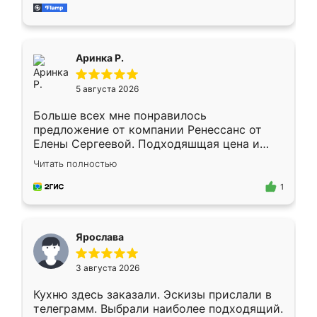
за день, ребята работали аккуратно, даже
пыли почти не было. Качество отличное,
ящики ходят плавно, ничего не скрипит.
Всё подошло как влитое.
Аринка Р.
5 августа 2026
Больше всех мне понравилось
предложение от компании Ренессанс от
Елены Сергеевой. Подходяшщая цена и
короткие сроки изготовления. Приехавший
Читать полностью
для замера сотрудник Владислав
предложил по моему эскизу самый
1
подходящий вариант шкафа. Немного его
видоизменил, получилось даже лучше, чем
я хотела.
Ярослава
3 августа 2026
Кухню здесь заказали. Эскизы прислали в
телеграмм. Выбрали наиболее подходящий.