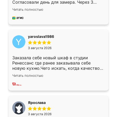
Согласовали день для замера. Через 3
недели кухня была уже готова. Остались
Читать полностью
довольны работой. Спасибо Ренессанс
мебель за качественную работу!
yaroslava1986
3 августа 2026
Заказала себе новый шкаф в студии
Ренессанс где ранее заказывала себе
новую кухню.Чего искать, когда качеством
вполне довольна. Служит кухня уже почти
Читать полностью
два года, нареканий нет.
Ярослава
3 августа 2026