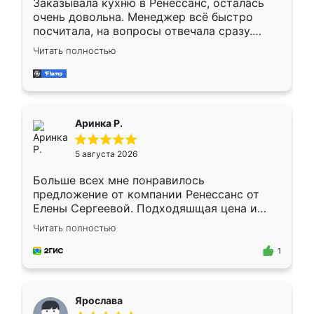
Заказывала кухню в Ренессанс, осталась
очень довольна. Менеджер всё быстро
посчитала, на вопросы отвечала сразу.
Замерщик приехал в субботу, подошёл к
Читать полностью
делу со всей ответственностью. Собрали
за день, ребята работали аккуратно, даже
пыли почти не было. Качество отличное,
ящики ходят плавно, ничего не скрипит.
Всё подошло как влитое.
Аринка Р.
5 августа 2026
Больше всех мне понравилось
предложение от компании Ренессанс от
Елены Сергеевой. Подходяшщая цена и
короткие сроки изготовления. Приехавший
Читать полностью
для замера сотрудник Владислав
предложил по моему эскизу самый
1
подходящий вариант шкафа. Немного его
видоизменил, получилось даже лучше, чем
я хотела.
Ярослава