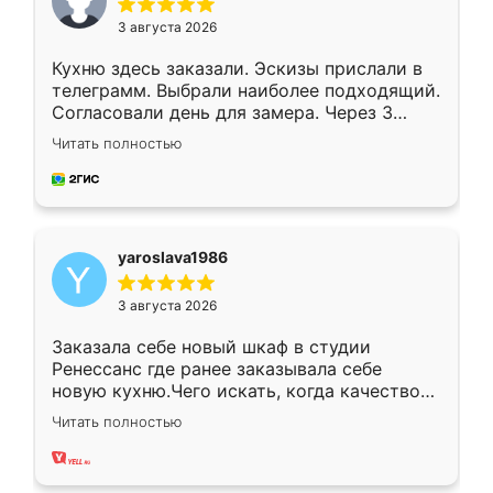
3 августа 2026
Кухню здесь заказали. Эскизы прислали в
телеграмм. Выбрали наиболее подходящий.
Согласовали день для замера. Через 3
недели кухня была уже готова. Остались
Читать полностью
довольны работой. Спасибо Ренессанс
мебель за качественную работу!
yaroslava1986
3 августа 2026
Заказала себе новый шкаф в студии
Ренессанс где ранее заказывала себе
новую кухню.Чего искать, когда качеством
вполне довольна. Служит кухня уже почти
Читать полностью
два года, нареканий нет.