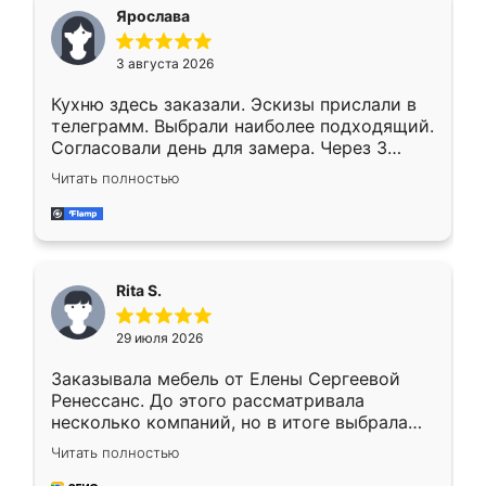
Ярослава
3 августа 2026
Кухню здесь заказали. Эскизы прислали в
телеграмм. Выбрали наиболее подходящий.
Согласовали день для замера. Через 3
недели кухня была уже готова. Остались
Читать полностью
довольны работой. Спасибо Ренессанс
мебель за качественную работу!
Rita S.
29 июля 2026
Заказывала мебель от Елены Сергеевой
Ренессанс. До этого рассматривала
несколько компаний, но в итоге выбрала
эту. Сначала обговорили условия, потом
Читать полностью
приехал замерщик, всё спокойно объяснил