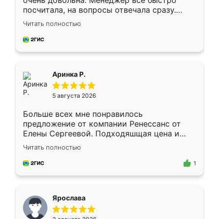
очень довольна. Менеджер всё быстро
посчитала, на вопросы отвечала сразу.
Замерщик приехал в субботу, подошёл к
Читать полностью
делу со всей ответственностью. Собрали
за день, ребята работали аккуратно, даже
пыли почти не было. Качество отличное,
ящики ходят плавно, ничего не скрипит.
Всё подошло как влитое.
Аринка Р.
5 августа 2026
Больше всех мне понравилось
предложение от компании Ренессанс от
Елены Сергеевой. Подходяшщая цена и
короткие сроки изготовления. Приехавший
Читать полностью
для замера сотрудник Владислав
предложил по моему эскизу самый
1
подходящий вариант шкафа. Немного его
видоизменил, получилось даже лучше, чем
я хотела.
Ярослава