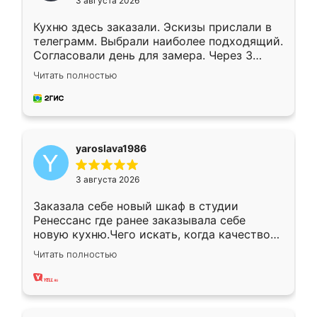
3 августа 2026
Кухню здесь заказали. Эскизы прислали в
телеграмм. Выбрали наиболее подходящий.
Согласовали день для замера. Через 3
недели кухня была уже готова. Остались
Читать полностью
довольны работой. Спасибо Ренессанс
мебель за качественную работу!
yaroslava1986
3 августа 2026
Заказала себе новый шкаф в студии
Ренессанс где ранее заказывала себе
новую кухню.Чего искать, когда качеством
вполне довольна. Служит кухня уже почти
Читать полностью
два года, нареканий нет.