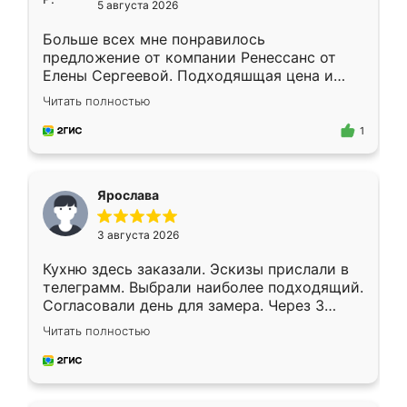
5 августа 2026
Больше всех мне понравилось
предложение от компании Ренессанс от
Елены Сергеевой. Подходяшщая цена и
короткие сроки изготовления. Приехавший
Читать полностью
для замера сотрудник Владислав
предложил по моему эскизу самый
1
подходящий вариант шкафа. Немного его
видоизменил, получилось даже лучше, чем
я хотела.
Ярослава
3 августа 2026
Кухню здесь заказали. Эскизы прислали в
телеграмм. Выбрали наиболее подходящий.
Согласовали день для замера. Через 3
недели кухня была уже готова. Остались
Читать полностью
довольны работой. Спасибо Ренессанс
мебель за качественную работу!