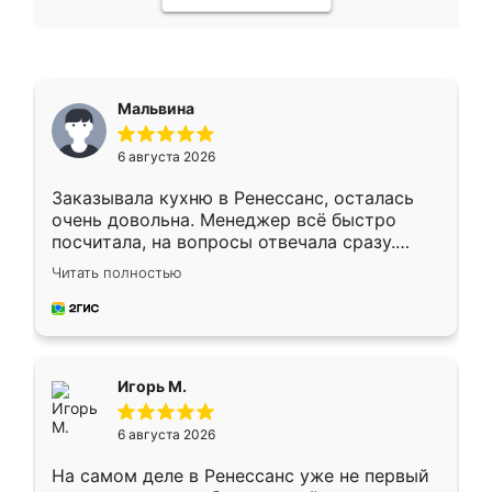
Мальвина
6 августа 2026
Заказывала кухню в Ренессанс, осталась
очень довольна. Менеджер всё быстро
посчитала, на вопросы отвечала сразу.
Замерщик приехал в субботу, подошёл к
Читать полностью
делу со всей ответственностью. Собрали
за день, ребята работали аккуратно, даже
пыли почти не было. Качество отличное,
ящики ходят плавно, ничего не скрипит.
Всё подошло как влитое.
Игорь М.
6 августа 2026
На самом деле в Ренессанс уже не первый