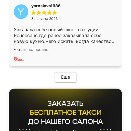
yaroslava1986
3 августа 2026
Заказала себе новый шкаф в студии
Ренессанс где ранее заказывала себе
новую кухню.Чего искать, когда качеством
вполне довольна. Служит кухня уже почти
Читать полностью
два года, нареканий нет.
Еще
ЗАКАЗАТЬ
БЕСПЛАТНОЕ ТАКСИ
ДО НАШЕГО САЛОНА