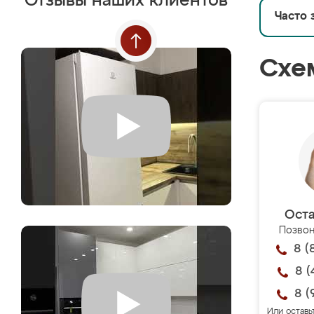
Отзывы наших клиентов
Часто 
Схе
Оста
Позвон
8 (
8 (
8 (
Или оставь