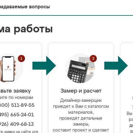
задаваемые вопросы
ма работы
вьте заявку
Замер и расчет
ите по номерам
Дизайнер-замерщик
800) 511-89-55
приедет к Вам с каталогом
материалов,
Вы
495) 665-24-01
проведёт детальные
р
926) 409-68-13
замеры,
д
составит проект и сделает
з
те заявку на сайте для