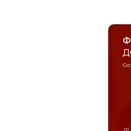
Ф
Д
Ост