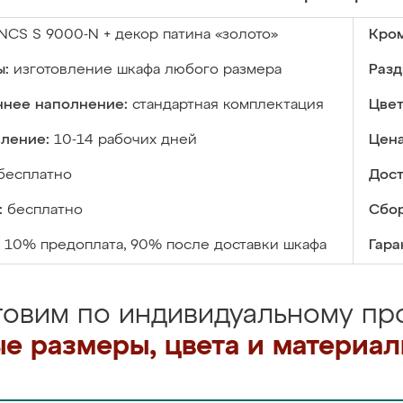
NCS S 9000-N + декор патина «золото»
Кром
ы:
изготовление шкафа любого размера
Разд
ннее наполнение:
стандартная комплектация
Цвет
вление:
10-14 рабочих дней
Цена
бесплатно
Дост
:
бесплатно
Сбор
10% предоплата, 90% после доставки шкафа
Гара
товим по индивидуальному про
е размеры, цвета и материа