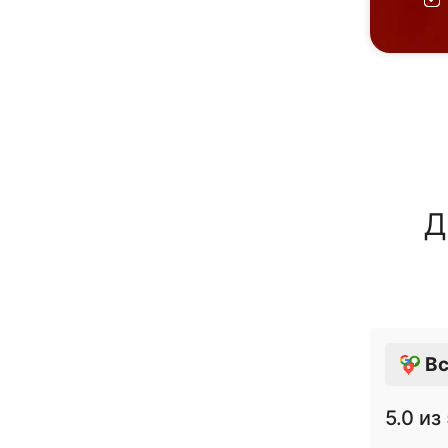
Д
Вс
5.0
из 