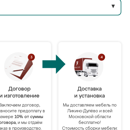
▼
Договор
Доставка
и изготовление
и установка
Заключаем договор,
Мы доставляем мебель по
 вносите предоплату в
Ликино-Дулёво и всей
азмере
10% от суммы
Московской области
оговора
, и мы отдаём
бесплатно!
аказ в производство.
Стоимость сборки мебели: