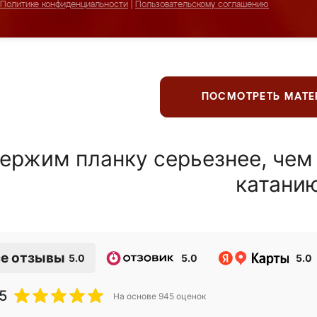
Политике конфиденциальности
|
Пользовательскому соглашению
ПОСМОТРЕТЬ МАТ
ержим планку серьезнее, чем
катани
е отзывы
5.0
5.0
5.0
5
На основе
945
оценок