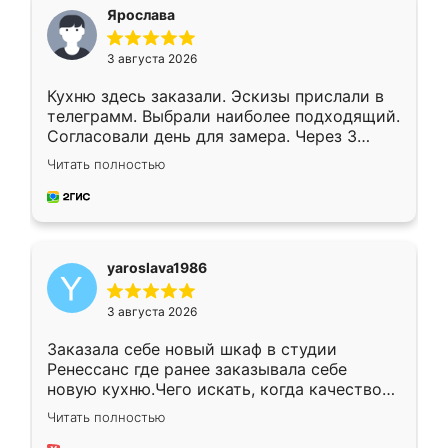
я хотела.
Ярослава
3 августа 2026
Кухню здесь заказали. Эскизы прислали в
телеграмм. Выбрали наиболее подходящий.
Согласовали день для замера. Через 3
недели кухня была уже готова. Остались
Читать полностью
довольны работой. Спасибо Ренессанс
мебель за качественную работу!
yaroslava1986
3 августа 2026
Заказала себе новый шкаф в студии
Ренессанс где ранее заказывала себе
новую кухню.Чего искать, когда качеством
вполне довольна. Служит кухня уже почти
Читать полностью
два года, нареканий нет.