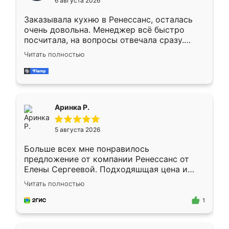
6 августа 2026
мебели буду заказывать только здесь.
Заказывала кухню в Ренессанс, осталась
очень довольна. Менеджер всё быстро
посчитала, на вопросы отвечала сразу.
Замерщик приехал в субботу, подошёл к
Читать полностью
делу со всей ответственностью. Собрали
за день, ребята работали аккуратно, даже
пыли почти не было. Качество отличное,
ящики ходят плавно, ничего не скрипит.
Всё подошло как влитое.
Аринка Р.
5 августа 2026
Больше всех мне понравилось
предложение от компании Ренессанс от
Елены Сергеевой. Подходяшщая цена и
короткие сроки изготовления. Приехавший
Читать полностью
для замера сотрудник Владислав
предложил по моему эскизу самый
1
подходящий вариант шкафа. Немного его
видоизменил, получилось даже лучше, чем