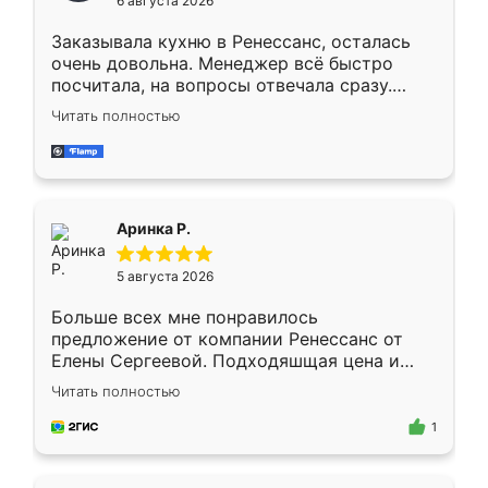
6 августа 2026
мебели буду заказывать только здесь.
Заказывала кухню в Ренессанс, осталась
очень довольна. Менеджер всё быстро
посчитала, на вопросы отвечала сразу.
Замерщик приехал в субботу, подошёл к
Читать полностью
делу со всей ответственностью. Собрали
за день, ребята работали аккуратно, даже
пыли почти не было. Качество отличное,
ящики ходят плавно, ничего не скрипит.
Всё подошло как влитое.
Аринка Р.
5 августа 2026
Больше всех мне понравилось
предложение от компании Ренессанс от
Елены Сергеевой. Подходяшщая цена и
короткие сроки изготовления. Приехавший
Читать полностью
для замера сотрудник Владислав
предложил по моему эскизу самый
1
подходящий вариант шкафа. Немного его
видоизменил, получилось даже лучше, чем