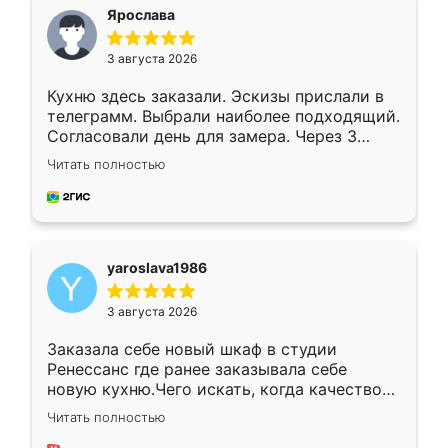
я хотела.
Ярослава
3 августа 2026
Кухню здесь заказали. Эскизы прислали в
телеграмм. Выбрали наиболее подходящий.
Согласовали день для замера. Через 3
недели кухня была уже готова. Остались
Читать полностью
довольны работой. Спасибо Ренессанс
мебель за качественную работу!
yaroslava1986
3 августа 2026
Заказала себе новый шкаф в студии
Ренессанс где ранее заказывала себе
новую кухню.Чего искать, когда качеством
вполне довольна. Служит кухня уже почти
Читать полностью
два года, нареканий нет.