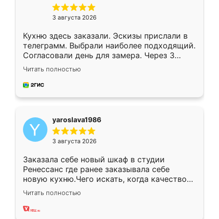
3 августа 2026
Кухню здесь заказали. Эскизы прислали в
телеграмм. Выбрали наиболее подходящий.
Согласовали день для замера. Через 3
недели кухня была уже готова. Остались
Читать полностью
довольны работой. Спасибо Ренессанс
мебель за качественную работу!
yaroslava1986
3 августа 2026
Заказала себе новый шкаф в студии
Ренессанс где ранее заказывала себе
новую кухню.Чего искать, когда качеством
вполне довольна. Служит кухня уже почти
Читать полностью
два года, нареканий нет.