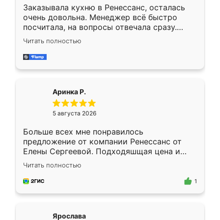
Заказывала кухню в Ренессанс, осталась
очень довольна. Менеджер всё быстро
посчитала, на вопросы отвечала сразу.
Замерщик приехал в субботу, подошёл к
Читать полностью
делу со всей ответственностью. Собрали
за день, ребята работали аккуратно, даже
пыли почти не было. Качество отличное,
ящики ходят плавно, ничего не скрипит.
Всё подошло как влитое.
Аринка Р.
5 августа 2026
Больше всех мне понравилось
предложение от компании Ренессанс от
Елены Сергеевой. Подходяшщая цена и
короткие сроки изготовления. Приехавший
Читать полностью
для замера сотрудник Владислав
предложил по моему эскизу самый
1
подходящий вариант шкафа. Немного его
видоизменил, получилось даже лучше, чем
я хотела.
Ярослава