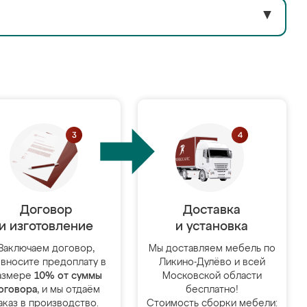
▼
Договор
Доставка
и изготовление
и установка
Заключаем договор,
Мы доставляем мебель по
 вносите предоплату в
Ликино-Дулёво и всей
азмере
10% от суммы
Московской области
оговора
, и мы отдаём
бесплатно!
аказ в производство.
Стоимость сборки мебели: