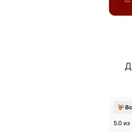
Д
Вс
5.0
из 