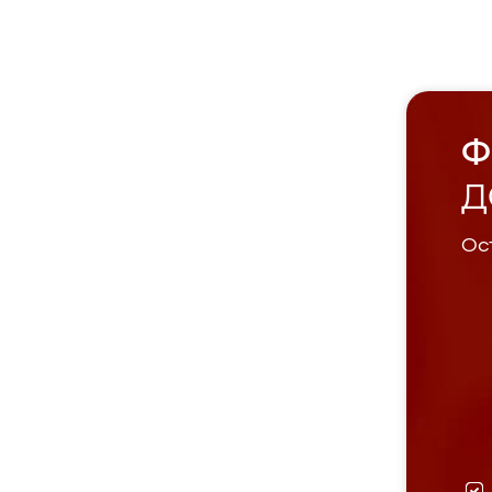
Ф
Д
Ост