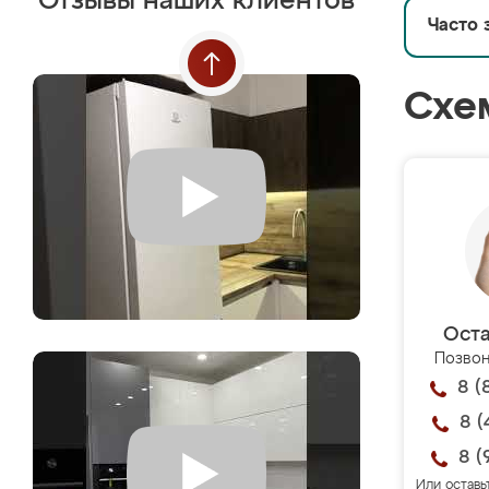
Отзывы наших клиентов
Часто 
Схе
Оста
Позвон
8 (
8 (
8 (
Или оставь