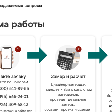
задаваемые вопросы
ма работы
вьте заявку
Замер и расчет
ите по номерам
Дизайнер-замерщик
800) 511-89-55
приедет к Вам с каталогом
материалов,
Вы
495) 665-24-01
проведёт детальные
р
926) 409-68-13
замеры,
д
составит проект и сделает
з
те заявку на сайте для