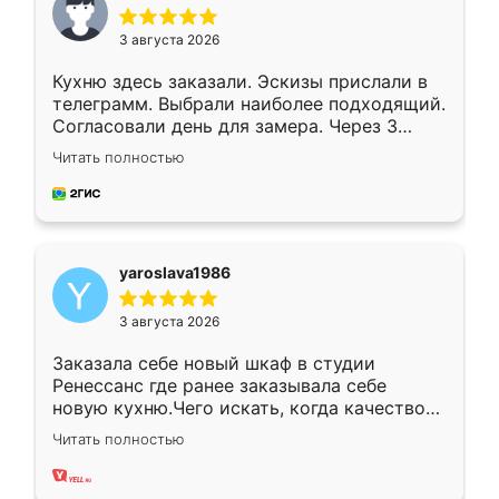
3 августа 2026
Кухню здесь заказали. Эскизы прислали в
телеграмм. Выбрали наиболее подходящий.
Согласовали день для замера. Через 3
недели кухня была уже готова. Остались
Читать полностью
довольны работой. Спасибо Ренессанс
мебель за качественную работу!
yaroslava1986
3 августа 2026
Заказала себе новый шкаф в студии
Ренессанс где ранее заказывала себе
новую кухню.Чего искать, когда качеством
вполне довольна. Служит кухня уже почти
Читать полностью
два года, нареканий нет.