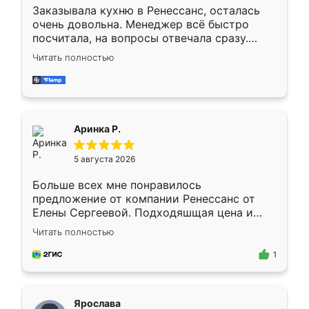
Заказывала кухню в Ренессанс, осталась
очень довольна. Менеджер всё быстро
посчитала, на вопросы отвечала сразу.
Замерщик приехал в субботу, подошёл к
Читать полностью
делу со всей ответственностью. Собрали
за день, ребята работали аккуратно, даже
пыли почти не было. Качество отличное,
ящики ходят плавно, ничего не скрипит.
Всё подошло как влитое.
Аринка Р.
5 августа 2026
Больше всех мне понравилось
предложение от компании Ренессанс от
Елены Сергеевой. Подходяшщая цена и
короткие сроки изготовления. Приехавший
Читать полностью
для замера сотрудник Владислав
предложил по моему эскизу самый
1
подходящий вариант шкафа. Немного его
видоизменил, получилось даже лучше, чем
я хотела.
Ярослава