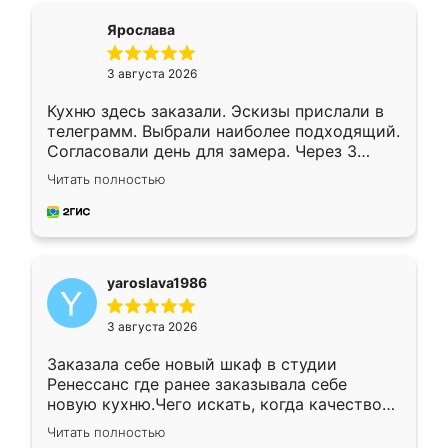
я хотела.
Ярослава
3 августа 2026
Кухню здесь заказали. Эскизы прислали в
телеграмм. Выбрали наиболее подходящий.
Согласовали день для замера. Через 3
недели кухня была уже готова. Остались
Читать полностью
довольны работой. Спасибо Ренессанс
мебель за качественную работу!
yaroslava1986
3 августа 2026
Заказала себе новый шкаф в студии
Ренессанс где ранее заказывала себе
новую кухню.Чего искать, когда качеством
вполне довольна. Служит кухня уже почти
Читать полностью
два года, нареканий нет.