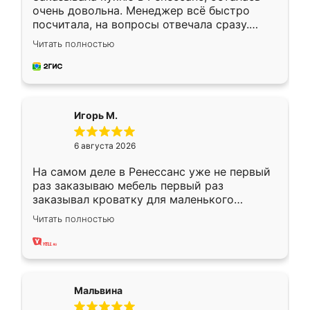
очень довольна. Менеджер всё быстро
посчитала, на вопросы отвечала сразу.
Замерщик приехал в субботу, подошёл к
Читать полностью
делу со всей ответственностью. Собрали
за день, ребята работали аккуратно, даже
пыли почти не было. Качество отличное,
ящики ходят плавно, ничего не скрипит.
Всё подошло как влитое.
Игорь М.
6 августа 2026
На самом деле в Ренессанс уже не первый
раз заказываю мебель первый раз
заказывал кроватку для маленького
ребёнка при его рождении ,во второй раз
Читать полностью
заказал шкаф-купе. По качеству очень
хорошее сборка достаточно быстрая,
также адекватные цены. До этого
сравнивал с разными конкурентами в этом
сегменте ,выбор у конкурентов куда
Мальвина
меньше, здесь же он более разнообразный.