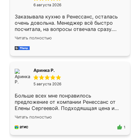
Мне нравится ,если что-то потребуется из
6 августа 2026
мебели буду заказывать только здесь.
Заказывала кухню в Ренессанс, осталась
очень довольна. Менеджер всё быстро
посчитала, на вопросы отвечала сразу.
Замерщик приехал в субботу, подошёл к
Читать полностью
делу со всей ответственностью. Собрали
за день, ребята работали аккуратно, даже
пыли почти не было. Качество отличное,
ящики ходят плавно, ничего не скрипит.
Всё подошло как влитое.
Аринка Р.
5 августа 2026
Больше всех мне понравилось
предложение от компании Ренессанс от
Елены Сергеевой. Подходяшщая цена и
короткие сроки изготовления. Приехавший
Читать полностью
для замера сотрудник Владислав
предложил по моему эскизу самый
1
подходящий вариант шкафа. Немного его
видоизменил, получилось даже лучше, чем