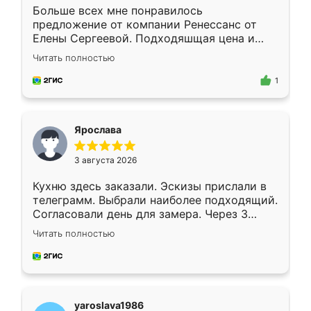
Больше всех мне понравилось
предложение от компании Ренессанс от
Елены Сергеевой. Подходяшщая цена и
короткие сроки изготовления. Приехавший
Читать полностью
для замера сотрудник Владислав
предложил по моему эскизу самый
1
подходящий вариант шкафа. Немного его
видоизменил, получилось даже лучше, чем
я хотела.
Ярослава
3 августа 2026
Кухню здесь заказали. Эскизы прислали в
телеграмм. Выбрали наиболее подходящий.
Согласовали день для замера. Через 3
недели кухня была уже готова. Остались
Читать полностью
довольны работой. Спасибо Ренессанс
мебель за качественную работу!
yaroslava1986