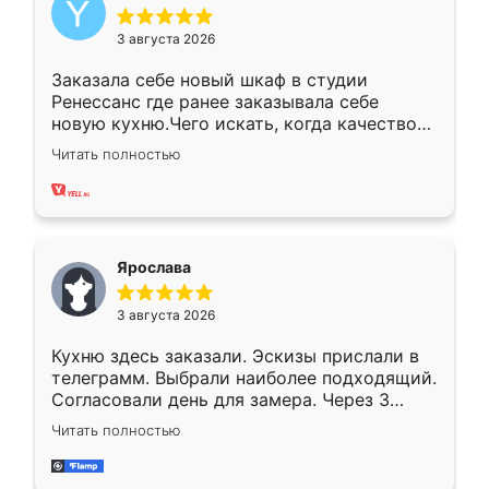
3 августа 2026
Заказала себе новый шкаф в студии
Ренессанс где ранее заказывала себе
новую кухню.Чего искать, когда качеством
вполне довольна. Служит кухня уже почти
Читать полностью
два года, нареканий нет.
Ярослава
3 августа 2026
Кухню здесь заказали. Эскизы прислали в
телеграмм. Выбрали наиболее подходящий.
Согласовали день для замера. Через 3
недели кухня была уже готова. Остались
Читать полностью
довольны работой. Спасибо Ренессанс
мебель за качественную работу!