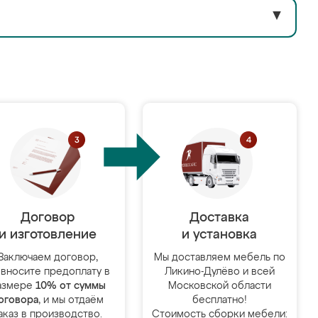
▼
Договор
Доставка
и изготовление
и установка
Заключаем договор,
Мы доставляем мебель по
 вносите предоплату в
Ликино-Дулёво и всей
азмере
10% от суммы
Московской области
оговора
, и мы отдаём
бесплатно!
аказ в производство.
Стоимость сборки мебели: