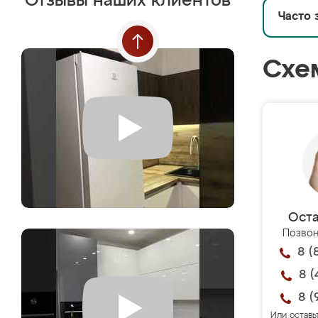
Отзывы наших клиентов
Часто 
Схе
Оста
Позвон
8 (
8 (
8 (
Или оставь