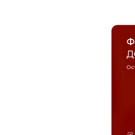
Ф
Д
Ост