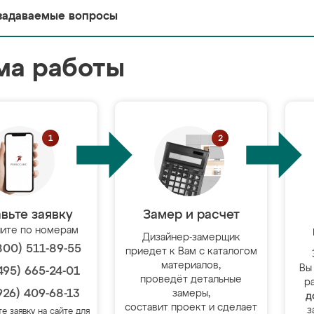
задаваемые вопросы
ма работы
вьте заявку
Замер и расчет
ите по номерам
Дизайнер-замерщик
800) 511-89-55
приедет к Вам с каталогом
материалов,
Вы
495) 665-24-01
проведёт детальные
р
926) 409-68-13
замеры,
д
составит проект и сделает
з
те заявку на сайте для