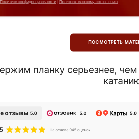
Политике конфиденциальности
|
Пользовательскому соглашению
ПОСМОТРЕТЬ МАТ
ержим планку серьезнее, чем
катани
е отзывы
5.0
5.0
5.0
5
На основе
945
оценок