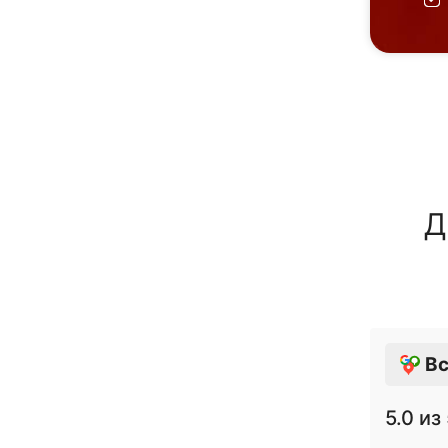
Д
Вс
5.0
из 