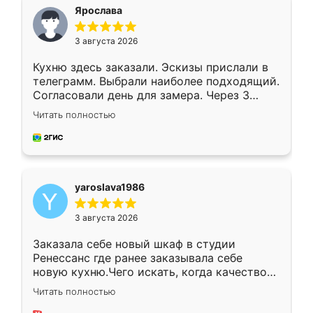
я хотела.
Ярослава
3 августа 2026
Кухню здесь заказали. Эскизы прислали в
телеграмм. Выбрали наиболее подходящий.
Согласовали день для замера. Через 3
недели кухня была уже готова. Остались
Читать полностью
довольны работой. Спасибо Ренессанс
мебель за качественную работу!
yaroslava1986
3 августа 2026
Заказала себе новый шкаф в студии
Ренессанс где ранее заказывала себе
новую кухню.Чего искать, когда качеством
вполне довольна. Служит кухня уже почти
Читать полностью
два года, нареканий нет.