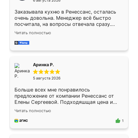
6 августа 2026
мебели буду заказывать только здесь.
Заказывала кухню в Ренессанс, осталась
очень довольна. Менеджер всё быстро
посчитала, на вопросы отвечала сразу.
Замерщик приехал в субботу, подошёл к
Читать полностью
делу со всей ответственностью. Собрали
за день, ребята работали аккуратно, даже
пыли почти не было. Качество отличное,
ящики ходят плавно, ничего не скрипит.
Всё подошло как влитое.
Аринка Р.
5 августа 2026
Больше всех мне понравилось
предложение от компании Ренессанс от
Елены Сергеевой. Подходяшщая цена и
короткие сроки изготовления. Приехавший
Читать полностью
для замера сотрудник Владислав
предложил по моему эскизу самый
1
подходящий вариант шкафа. Немного его
видоизменил, получилось даже лучше, чем