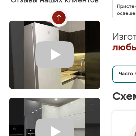
Отзывы наших клиентов
Пристен
освеще
Изго
любы
Часто 
Схе