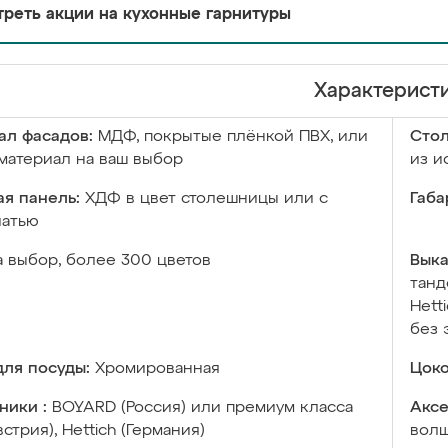
реть акции на кухонные гарнитуры
Характерист
ал фасадов:
МДФ, покрытые плёнкой ПВХ, или
Сто
материал на ваш выбор
из и
я панель:
ХДФ в цвет столешницы или с
Габа
чатью
а выбор, более 300 цветов
Выка
танд
Hett
без 
ля посуды:
Хромированная
Цоко
ники :
BOYARD (Россия) или премиум класса
Аксе
встрия), Hettich (Германия)
волш