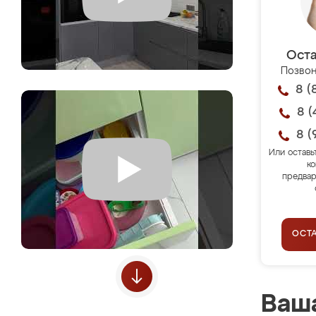
Оста
Позвон
8 (
8 (
8 (
Или оставь
ко
предвар
ОСТ
Ваша