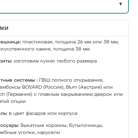
▼
ики
лешница:
пластиковая, толщина 26 мм или 38 мм;
скусственного камня, толщина 38 мм
риты:
изготовим кухню любого размера
тные системы :
ПВШ полного открывания,
ембоксы BOYARD (Россия), Blum (Австрия) или
ich (Германия) с плавным закрыванием дверок или
этой опции
ль:
в цвет фасадов или корпуса
ссуары:
Выкатные корзины, бутылочницы,
ебные уголки, карусели