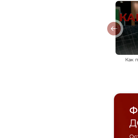
Как 
Ф
Д
Ост