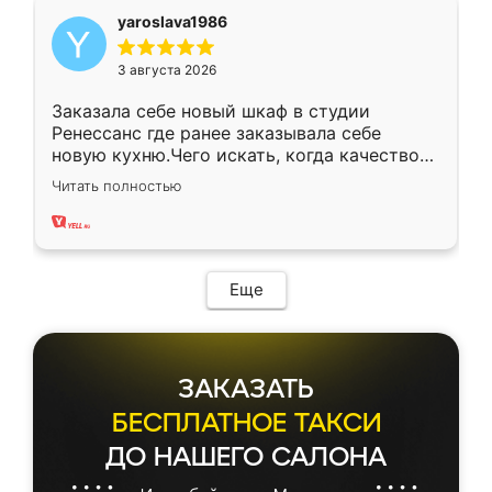
yaroslava1986
3 августа 2026
Заказала себе новый шкаф в студии
Ренессанс где ранее заказывала себе
новую кухню.Чего искать, когда качеством
вполне довольна. Служит кухня уже почти
Читать полностью
два года, нареканий нет.
Еще
ЗАКАЗАТЬ
БЕСПЛАТНОЕ ТАКСИ
ДО НАШЕГО САЛОНА