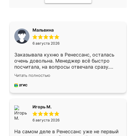
Мальвина
6 августа 2026
Заказывала кухню в Ренессанс, осталась
очень довольна. Менеджер всё быстро
посчитала, на вопросы отвечала сразу.
Замерщик приехал в субботу, подошёл к
Читать полностью
делу со всей ответственностью. Собрали
за день, ребята работали аккуратно, даже
пыли почти не было. Качество отличное,
ящики ходят плавно, ничего не скрипит.
Всё подошло как влитое.
Игорь М.
6 августа 2026
На самом деле в Ренессанс уже не первый