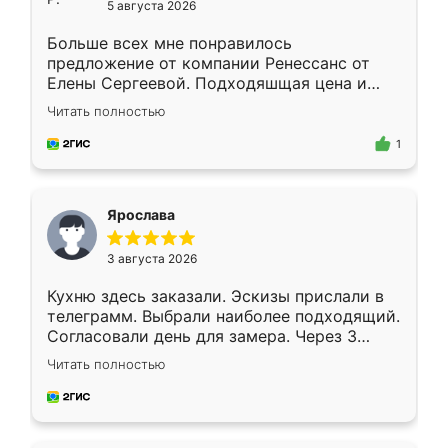
5 августа 2026
Больше всех мне понравилось
предложение от компании Ренессанс от
Елены Сергеевой. Подходяшщая цена и
короткие сроки изготовления. Приехавший
Читать полностью
для замера сотрудник Владислав
предложил по моему эскизу самый
1
подходящий вариант шкафа. Немного его
видоизменил, получилось даже лучше, чем
я хотела.
Ярослава
3 августа 2026
Кухню здесь заказали. Эскизы прислали в
телеграмм. Выбрали наиболее подходящий.
Согласовали день для замера. Через 3
недели кухня была уже готова. Остались
Читать полностью
довольны работой. Спасибо Ренессанс
мебель за качественную работу!